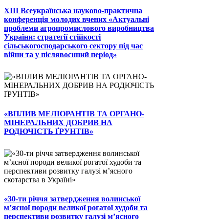
ХІІІ Всеукраїнська науково-практична
конференція молодих вчених «Актуальні
проблеми агропромислового виробництва
України: стратегії стійкості
сільськогосподарського сектору під час
війни та у післявоєнний період»
«ВПЛИВ МЕЛІОРАНТІВ ТА ОРГАНО-
МІНЕРАЛЬНИХ ДОБРИВ НА
РОДЮЧІСТЬ ҐРУНТІВ»
«30-ти річчя затвердження волинської
м’ясної породи великої рогатої худоби та
перспективи розвитку галузі м’ясного