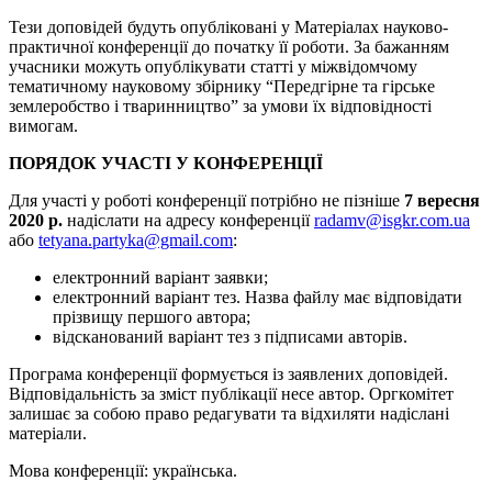
Тези доповідей будуть опубліковані у Матеріалах науково-
практичної конференції до початку її роботи. За бажанням
учасники можуть опублікувати статті у міжвідомчому
тематичному науковому збірнику “Передгірне та гірське
землеробство і тваринництво” за умови їх відповідності
вимогам.
ПОРЯДОК УЧАСТІ У КОНФЕРЕНЦІЇ
Для участі у роботі конференції потрібно не пізніше
7 вересня
2020
р.
надіслати на адресу конференції
radamv@isgkr.com.ua
або
tetyana.partyka@gmail.com
:
електронний варіант заявки;
електронний варіант тез. Назва файлу має відповідати
прізвищу першого автора;
відсканований варіант тез з підписами авторів.
Програма конференції формується із заявлених доповідей.
Відповідальність за зміст публікації несе автор. Оргкомітет
залишає за собою право редагувати та відхиляти надіслані
матеріали.
Мова конференції: українська.