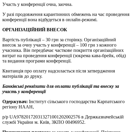
Участь у конференції очна, заочна.
У разі продовження карантинних обмежень на час проведення
конференції вона відбудеться в онлайн-режимі.
ОРГАНІЗАЦІЙНИЙ ВНЕСОК
Вартість публікації – 30 грн за сторінку. Організаційний
внесок за очну участь у конференції – 100 грн з кожного
учасника. Він передбачає часткове покриття організаційних
витрат на проведення конференції (зокрема кава-брейк, обід)
та видання програми конференції.
Квитанція про оплату надсилається після затвердження
матеріалів до друку.
Банківські реквізити для оплати публікації та внеску за
участь у конференції
Одержувач:
Інститут сільського господарства Карпатського
регіону НААН,
р/р UA978201720313271001202002576 в Держказначейській
службі України м. Київ, ЗКПО 00496952.