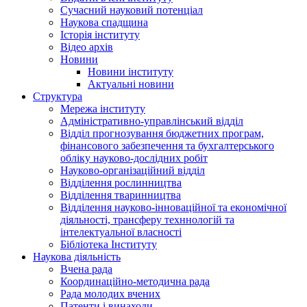
Сучасний науковий потенціал
Наукова спадщина
Історія інституту
Відео архів
Новини
Новини інституту
Актуальні новини
Структура
Мережа інституту
Адміністративно-управлінський відділ
Відділ прогнозування бюджетних програм,
фінансового забезпечення та бухгалтерського
обліку науково-дослідних робіт
Науково-організаційний відділ
Відділення рослинництва
Відділення тваринництва
Відділення науково-інноваційної та економічної
діяльності, трансферу техннологій та
інтелектуальної власності
Бібліотека Інституту
Наукова діяльність
Вчена рада
Координаційно-методична рада
Рада молодих вчених
Патенти і винаходи