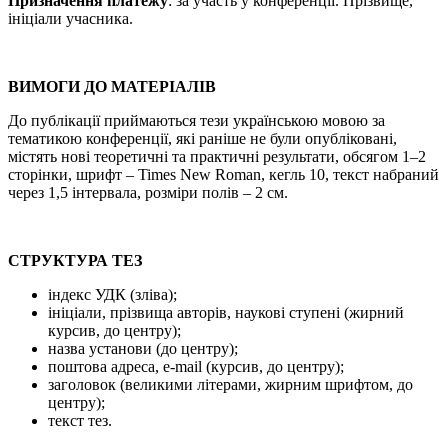
Призначення платежу
: за участь у конференції. Прізвище,
ініціали учасника.
ВИМОГИ ДО МАТЕРІАЛІВ
До публікації приймаються тези українською мовою за
тематикою конференції, які раніше не були опубліковані,
містять нові теоретичні та практичні результати, обсягом 1–2
сторінки, шрифт – Times New Roman, кегль 10, текст набраний
через 1,5 інтервала, розміри полів – 2 см.
СТРУКТУРА ТЕЗ
індекс УДК (зліва);
ініціали, прізвища авторів, наукові ступені (жирний
курсив, до центру);
назва установи (до центру);
поштова адреса, e-mail (курсив, до центру);
заголовок (великими літерами, жирним шрифтом, до
центру);
текст тез.