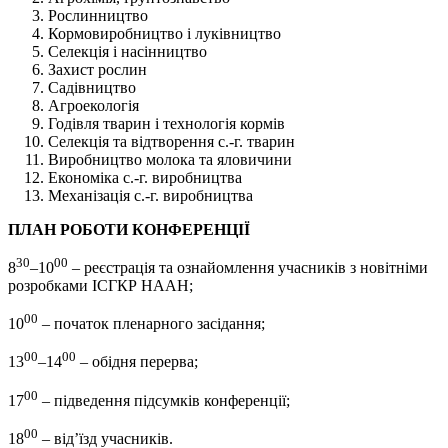
Рослинництво
Кормовиробництво і луківництво
Селекція і насінництво
Захист рослин
Садівництво
Агроекологія
Годівля тварин і технологія кормів
Селекція та відтворення с.-г. тварин
Виробництво молока та яловичини
Економіка с.-г. виробництва
Механізація с.-г. виробництва
ПЛАН РОБОТИ КОНФЕРЕНЦІЇ
30
00
8
–10
– реєстрація та ознайомлення учасників з новітніми
розробками ІСГКР НААН;
00
10
– початок пленарного засідання;
00
00
13
–14
– обідня перерва;
00
17
– підведення підсумків конференції;
00
18
– від’їзд учасників.