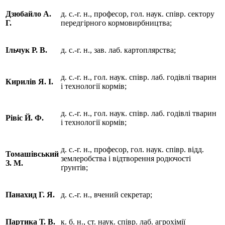
Дзюбайло А.
д. с.-г. н., професор, гол. наук. співр. сектору
Г.
передгірного кормовирбництва;
Ільчук Р. В.
д. с.-г. н., зав. лаб. картоплярства;
д. с.-г. н., гол. наук. співр. лаб. годівлі тварин
Кирилів Я. І.
і технології кормів;
д. с.-г. н., гол. наук. співр. лаб. годівлі тварин
Рівіс Й. Ф.
і технології кормів;
д. с.-г. н., професор, гол. наук. співр. відд.
Томашівський
землеробства і відтворення родючості
З. М.
ґрунтів;
Панахид Г. Я.
д. с.-г. н., вчений секретар;
Партика Т. В.
к. б. н., ст. наук. співр. лаб. агрохімії