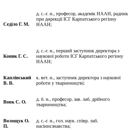
д. с.-г. н., професор, академік НААН, радник
при дирекції ІСГ Карпатського регіону
Седіло Г. М.
НААН;
д. с.-г. н., перший заступник директора з
Коник Г. С.
наукової роботи ІСГ Карпатського регіону
НААН;
Каплінський
к. вет. н., заступник директора з наукової
В. В.
роботи у тваринництві;
д. б. н., професор, зав. лаб. дрібного
Вовк С. О.
тваринництва;
Волощук О.
д. с.-г. н., гол. наук. співр. лаб.
П.
насіннєзнавства;