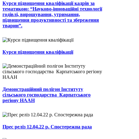
Курси підвищення кваліфікації кадрів за
тематикою: “Науково-інноваційні технології
годівлі, вирощування, утримання,
підвищення продуктивності та збереження
тварин”.
Курси підвищення кваліфікації
Демонстраційний полігон Інституту
сільського господарства Карпатського
регіону НААН
Прес реліз 12.04.22 р. Спостережна рада