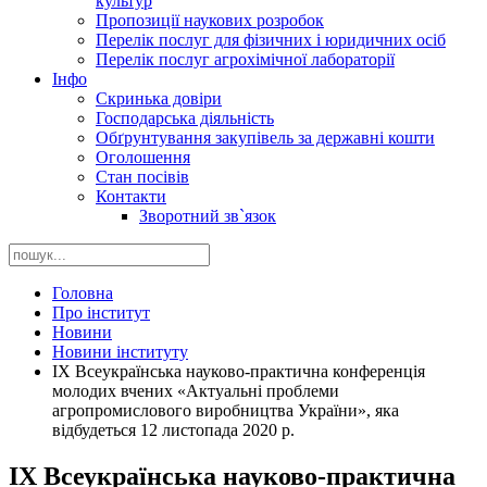
культур
Пропозиції наукових розробок
Перелік послуг для фізичних і юридичних осіб
Перелік послуг агрохімічної лабораторії
Інфо
Скринька довіри
Господарська діяльність
Обґрунтування закупівель за державні кошти
Оголошення
Стан посівів
Контакти
Зворотний зв`язок
Головна
Про інститут
Новини
Новини інституту
ІХ Всеукраїнська науково-практична конференція
молодих вчених «Актуальні проблеми
агропромислового виробництва України», яка
відбудеться 12 листопада 2020 р.
ІХ Всеукраїнська науково-практична