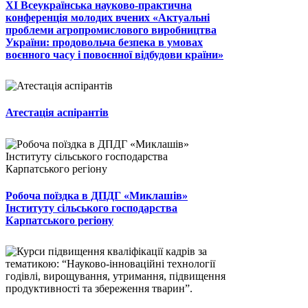
ХІ Всеукраїнська науково-практична
конференція молодих вчених «Актуальні
проблеми агропромислового виробництва
України: продовольча безпека в умовах
воєнного часу і повоєнної відбудови країни»
Атестація аспірантів
Робоча поїздка в ДПДГ «Миклашів»
Інституту сільського господарства
Карпатського регіону