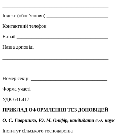
___________________________________________
Індекс (обов’язково) _________________________
Контактний телефон _________________________
E-mail
_____________________________________
Назва доповіді ______________________________
___________________________________________
___________________________________________
Номер секції _______________________________
Форма участі _______________________________
УДК 631.417
ПРИКЛАД ОФОРМЛЕННЯ ТЕЗ ДОПОВІДЕЙ
О. С. Гавришко, Ю. М. Оліфір, кандидати с.-г. наук
Інститут сільського господарства