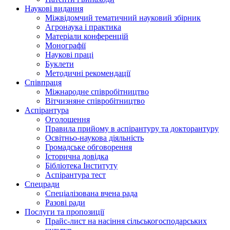
Наукові видання
Міжвідомчий тематичний науковий збірник
Агронаука і практика
Матеріали конференцій
Монографії
Наукові праці
Буклети
Методичні рекомендації
Співпраця
Міжнародне співробітництво
Вітчизняне співробітництво
Аспірантура
Оголошення
Правила прийому в аспірантуру та докторантуру
Освітньо-наукова діяльність
Громадське обговорення
Історична довідка
Бібліотека Інституту
Аспірантура тест
Спецради
Спеціалізована вчена рада
Разові ради
Послуги та пропозиції
Прайс-лист на насіння сільськогосподарських