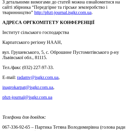
З детальними вимогами до статей можна ознайомитися на
сайті збірника “Передгірне та гірське землеробство і
тваринництво”
http://phzt-journal.isgkr.com.ua
.
АДРЕСА ОРГКОМІТЕТУ КОНФЕРЕНЦІЇ
Інститут сільського господарства
Карпатського регіону НААН,
вул. Грушевського, 5, с. Оброшине Пустомитівського р-ну
Львівської обл., 81115.
Тел./факс (032) 227-97-33.
E-mail:
radamv@isgkr.com.ua
,
inagrokarpat@isgkr.com.ua
,
phzt-journal@isgkr.com.ua
Телефони для довідок:
067-336-92-65 – Партика Тетяна Володимирівна (голова ради