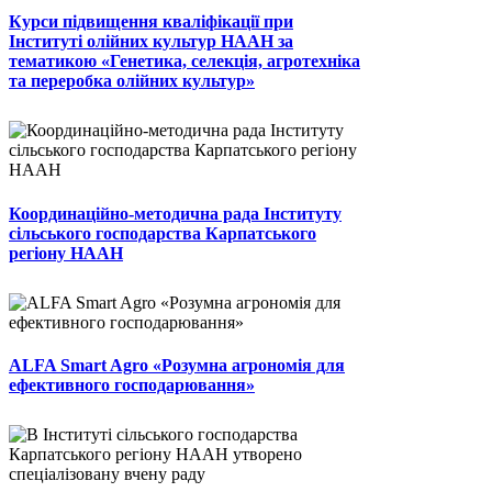
Курси підвищення кваліфікації при
Інституті олійних культур НААН за
тематикою «Генетика, селекція, агротехніка
та переробка олійних культур»
Координаційно-методична рада Інституту
сільського господарства Карпатського
регіону НААН
ALFA Smart Agro «Розумна агрономія для
ефективного господарювання»