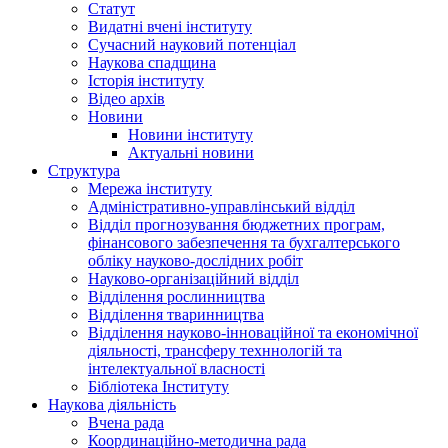
Статут
Видатні вчені інституту
Сучасний науковий потенціал
Наукова спадщина
Історія інституту
Відео архів
Новини
Новини інституту
Актуальні новини
Структура
Мережа інституту
Адміністративно-управлінський відділ
Відділ прогнозування бюджетних програм,
фінансового забезпечення та бухгалтерського
обліку науково-дослідних робіт
Науково-організаційний відділ
Відділення рослинництва
Відділення тваринництва
Відділення науково-інноваційної та економічної
діяльності, трансферу техннологій та
інтелектуальної власності
Бібліотека Інституту
Наукова діяльність
Вчена рада
Координаційно-методична рада