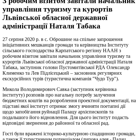
З робочим візитом завітали начальник
управління туризму та курортів
Львівської обласної державної
адміністрації Наталя Табака
27 серпня 2020 р. в с. Оброшине на спільне запрошення
ініціативних мешканців громади та керівництва Інституту
сільського господарства Карпатського регіону НААН з
робочим візитом завітали начальник управління туризму та
курортів Львівської обласної державної адміністрації Наталя
Табака, заступник голови Пустомитівської РДА Олександр
Клименко та Лев Підлісецький ‒ засновник регулярних
екскурсійних турів (туристична компанія "Чудо Тур").
Микола Володимирович Савка (заступник керівника
інституту) розповів про нагальну потребу залучення
бюджетних коштів на розроблення проектної документації, на
підставі якої інститут отримає змогу вчиняти поетапні дії
щодо запобігання руйнації Палацу архієпископів та
подальшого його відновлення. Для цього інститут подасть
відповідні звернення до районної та обласної рад.
Гості були вражені історико-культурною спадщиною громади,
а також її туристичним потенціалом (липова алея - Палац