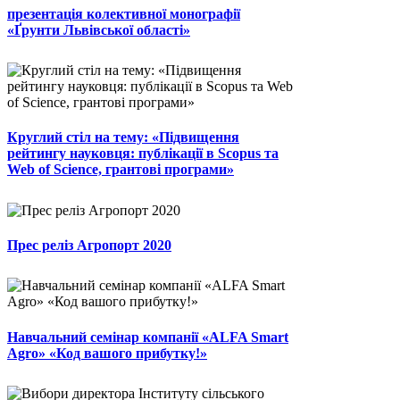
презентація колективної монографії
«Ґрунти Львівської області»
Круглий стіл на тему: «Підвищення
рейтингу науковця: публікації в Scopus та
Web of Science, грантові програми»
Прес реліз Агропорт 2020
Навчальний семінар компанії «ALFA Smart
Agro» «Код вашого прибутку!»