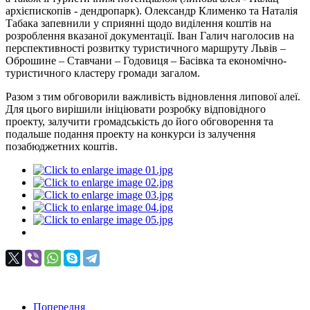
архієпископів - дендропарк). Олександр Клименко та Наталія
Табака запевнили у сприянні щодо виділення коштів на
розроблення вказаної документації. Іван Галич наголосив на
перспективності розвитку туристичного маршруту Львів –
Оброшине – Ставчани – Годовиця ‒ Басівка та економічно-
туристичного кластеру громади загалом.
Разом з тим обговорили важливість відновлення липової алеї.
Для цього вирішили ініціювати розробку відповідного
проекту, залучити громадськість до його обговорення та
подальше подання проекту на конкурси із залучення
позабюджетних коштів.
Попередня