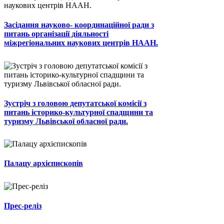
Засідання науково- координаційної ради з
питань організації діяльності
міжрегіональних наукових центрів НААН.
Зустріч з головою депутатської комісії з
питань історико-культурної спадщини та
туризму Львівської обласної ради.
Палацу архієпископів
Прес-реліз