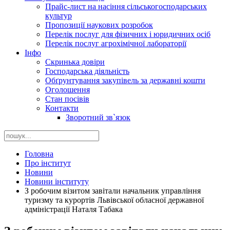
Прайс-лист на насіння сільськогосподарських
культур
Пропозиції наукових розробок
Перелік послуг для фізичних і юридичних осіб
Перелік послуг агрохімічної лабораторії
Інфо
Скринька довіри
Господарська діяльність
Обґрунтування закупівель за державні кошти
Оголошення
Стан посівів
Контакти
Зворотний зв`язок
Головна
Про інститут
Новини
Новини інституту
З робочим візитом завітали начальник управління
туризму та курортів Львівської обласної державної
адміністрації Наталя Табака