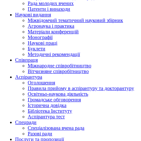
Рада молодих вчених
Патенти і винаходи
Наукові видання
Міжвідомчий тематичний науковий збірник
Агронаука і практика
Матеріали конференцій
Монографії
Наукові праці
Буклети
Методичні рекомендації
Співпраця
Міжнародне співробітництво
Вітчизняне співробітництво
Аспірантура
Оголошення
Правила прийому в аспірантуру та докторантуру
Освітньо-наукова діяльність
Громадське обговорення
Історична довідка
Бібліотека Інституту
Аспірантура тест
Спецради
Спеціалізована вчена рада
Разові ради
Послуги та пропозиції