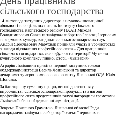
День працівників
сільського господарства
14 листопада заступник директора з науково-інноваційної
діяльності та соціальних питань Інституту сільського
господарства Карпатського регіону НААН Микола
Володимирович Савка та завідувач лабораторії селекції зернових
та кормових культур, кандидат сільськогосподарських наук
Андрій Ярославович Марухняк прийняли участь в урочистостях
з нагоди відзначення професійного свята ‒ Дня працівників
сільського господарства, яке відбулося на території Музеюно-
культурного комплексу пивної історії «Львіварня».
Аграріїв Львівщини привітав перший заступник голови
облдержадміністрації Василь Лозинський та директор
департаменту агропромислового розвитку Львівської ОДА Юлія
Шопська.
За багаторічну сумлінну працю, високі досягнення у
виробництві сільськогосподарської продукції та з нагоди
професійного свята представників галузі нагородили грамотами
Львівської обласної державної адміністрації.
Зокрема Почесною Грамотою Львівської обласної Ради
нагороджено завідувача лабораторії селекції зернових та