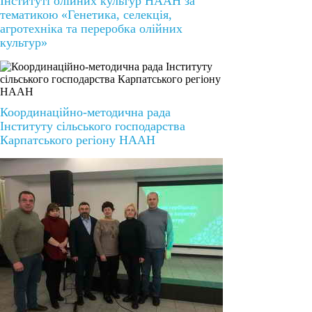
Інституті олійних культур НААН за
тематикою «Генетика, селекція,
агротехніка та переробка олійних
культур»
Координаційно-методична рада
Інституту сільського господарства
Карпатського регіону НААН