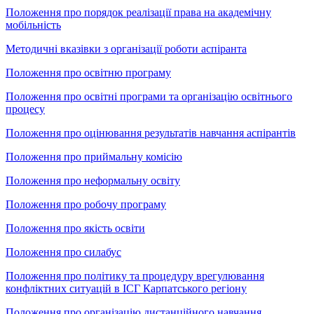
Положення про порядок реалізації права на академічну
мобільність
Методичні вказівки з організації роботи аспіранта
Положення про освітню програму
Положення про освітні програми та організацію освітнього
процесу
Положення про оцінювання результатів навчання аспірантів
Положення про приймальну комісію
Положення про неформальну освіту
Положення про робочу програму
Положення про якість освіти
Положення про силабус
Положення про політику та процедуру врегулювання
конфліктних ситуацій в ІСГ Карпатського регіону
Положення про організацію дистанційного навчання