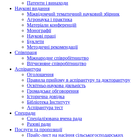
Патенти і винаходи
Наукові видання
Міжвідомчий тематичний науковий збірник
Агронаука і практика
Матеріали конференцій
Монографії
Наукові праці
Буклети
Методичні рекомендації
Співпраця
Міжнародне співробітництво
Вітчизняне співробітництво
Аспірантура
Оголошення
Правила прийому в аспірантуру та докторантуру
Освітньо-наукова діяльність
Громадське обговорення
Історична довідка
Бібліотека Інституту
Аспірантура тест
Спецради
Спеціалізована вчена рада
Разові ради
Послуги та пропозиції
Прайс-лист на насіння сільськогосподарських