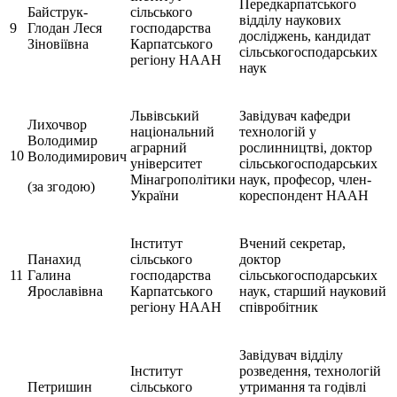
Передкарпатського
Байструк-
сільського
відділу наукових
9
Глодан Леся
господарства
досліджень, кандидат
Зіновіївна
Карпатського
сільськогосподарських
регіону НААН
наук
Львівський
Завідувач кафедри
Лихочвор
національний
технологій у
Володимир
аграрний
рослинництві, доктор
10
Володимирович
університет
сільськогосподарських
Мінагрополітики
наук, професор, член-
(за згодою)
України
кореспондент НААН
Інститут
Вчений секретар,
Панахид
сільського
доктор
11
Галина
господарства
сільськогосподарських
Ярославівна
Карпатського
наук, старший науковий
регіону НААН
співробітник
Завідувач відділу
Інститут
розведення, технологій
Петришин
сільського
утримання та годівлі