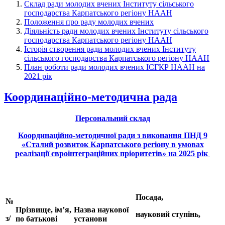
Склад ради молодих вчених Інституту сільського
господарства Карпатського регіону НААН
Положення про раду молодих вчених
Діяльність ради молодих вчених Інституту сільського
господарства Карпатського регіону НААН
Історія створення ради молодих вчених Інституту
сільського господарства Карпатського регіону НААН
План роботи ради молодих вчених ІСГКР НААН на
2021 рік
Координаційно-методична рада
Персональний склад
Координаційно-методичної ради з виконання ПНД 9
«Сталий розвиток Карпатського регіону в умовах
реалізації євроінтеграційних пріоритетів» на 2025 рік
Посада,
№
Пр
і
звище
, ім
’
я,
Назва наукової
науковий ступінь,
з
/
по батькові
установи