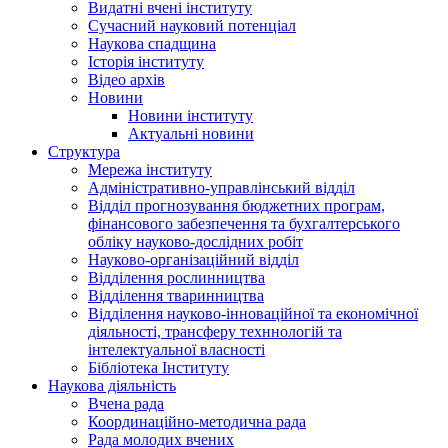
Видатні вчені інституту
Сучасний науковий потенціал
Наукова спадщина
Історія інституту
Відео архів
Новини
Новини інституту
Актуальні новини
Структура
Мережа інституту
Адміністративно-управлінський відділ
Відділ прогнозування бюджетних програм,
фінансового забезпечення та бухгалтерського
обліку науково-дослідних робіт
Науково-організаційний відділ
Відділення рослинництва
Відділення тваринництва
Відділення науково-інноваційної та економічної
діяльності, трансферу техннологій та
інтелектуальної власності
Бібліотека Інституту
Наукова діяльність
Вчена рада
Координаційно-методична рада
Рада молодих вчених