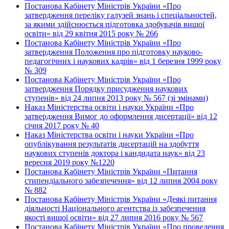
Постанова Кабінету Міністрів України «Про
затвердження переліку галузей знань і спеціальностей,
за якими здійснюється підготовка здобувачів вищої
освіти» від 29 квітня 2015 року № 266
Постанова Кабінету Міністрів України «Про
затвердження Положення про підготовку науково-
педагогічних і наукових кадрів» від 1 березня 1999 року
№ 309
Постанова Кабінету Міністрів України «Про
затвердження Порядку присудження наукових
ступенів» від 24 липня 2013 року № 567 (зі змінами)
Наказ Міністерства освіти і науки України «Про
затвердження Вимог до оформлення дисертації» від 12
січня 2017 року № 40
Наказ Міністерства освіти і науки України «Про
опублікування результатів дисертацій на здобуття
наукових ступенів доктора і кандидата наук» від 23
вересня 2019 року №1220
Постанова Кабінету Міністрів України «Питання
стипендіального забезпечення» від 12 липня 2004 року
№ 882
Постанова Кабінету Міністрів України «Деякі питання
діяльності Національного агентства із забезпечення
якості вищої освіти» від 27 липня 2016 року № 567
Постанова Кабінету Міністрів України «Про проведення