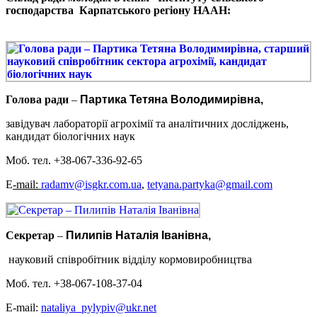
господарства Карпатського регіону НААН:
Голова ради
–
Партика Тетяна Володимирівна,
завідувач лабораторії агрохімії та аналітичних досліджень,
кандидат біологічних наук
Моб. тел. +38-067-336-92-65
Е
-mail:
radamv@isgkr.com.ua
,
tetyana.partyka@gmail.com
Секретар
–
Пилипів Наталія Іванівна,
науковий співробітник відділу кормовиробництва
Моб. тел. +38-067-108-37-04
Е-mail:
nataliya_pylypiv@ukr.net