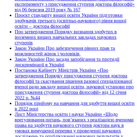
експерименту з присудження ступеня доктора філософії»
від 06 березня 2019 року № 167
Проєкт стандарту вищої освіти України підготовки
здобувачів третього (освітньо-наукового) рівня вищої
освіти – доктора філософії
Про затвердження Порядку визнання здобутих в
іноземних вищих навчальних закладах наукових
ступенів
Закон України Про забезпечення рівних прав та
можливостей жінок і чоловіків
Закон України Про засади запобігання та протидії
дискримінації в Україні
Постанова Кабінету Міністрів України «Про
затвердження Порядку присудження ступеня доктора
філософії та скасування рішення разової спеціалізованої
вченої ради закладу вищої освіти, наукової установи про
присудження ступеня доктора філософії» від 12 січня
2022 р. №44
Порядок прийому на навчання для здобуття вищої освіти
в 2022 році
Лист Міністерства освіти і науки України «Щодо
врегулювання питань, пов’язаних з реалізацією вченими
права на здобуття наукового ступеня доктора наук в
умовах вимушеної перерви у проведенні наукових
досліджень та опублікуванні наукових результатів у