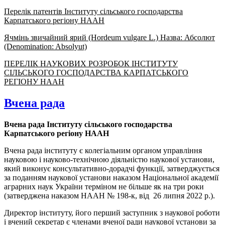
Перелік патентів Інституту сільського господарства
Карпатського регіону НААН
Ячмінь звичайний ярий (Hordeum vulgare L.) Назва: Абсолют
(Denomination: Absolyut)
ПЕРЕЛІК НАУКОВИХ РОЗРОБОК ІНСТИТУТУ
СІЛЬСЬКОГО ГОСПОДАРСТВА КАРПАТСЬКОГО
РЕГІОНУ НААН
Вчена рада
Вчена рада Інституту сільського господарства
Карпатського регіону НААН
Вчена рада інституту є колегіальним органом управління
науковою і науково-технічною діяльністю наукової установи,
який виконує консультативно-дорадчі функції, затверджується
за поданням наукової установи наказом Національної академії
аграрних наук України терміном не більше як на три роки
(затверджена наказом НААН № 198-к, від 26 липня 2022 р.).
Директор інституту, його перший заступник з наукової роботи
і вчений секретар є членами вченої ради наукової установи за