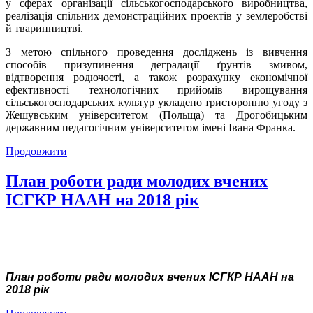
у сферах організації сільськогосподарського виробництва,
реалізація спільних демонстраційних проектів у землеробстві
й тваринництві.
З метою спільного проведення досліджень із вивчення
способів призупинення деградації ґрунтів змивом,
відтворення родючості, а також розрахунку економічної
ефективності технологічних прийомів вирощування
сільськогосподарських культур укладено тристоронню угоду з
Жешувським університетом (Польща) та Дрогобицьким
державним педагогічним університетом імені Івана Франка.
Продовжити
План роботи ради молодих вчених
ІСГКР НААН на 2018 рік
План роботи ради молодих вчених ІСГКР НААН на
2018 рік