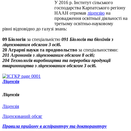
У 2016 р. Інститут сільського
господарства Карпатського регіону
НААН отримав
ліцензію
на
провадження освітньої діяльності на
третьому освітньо-науковому
рівні
відповідно до галузі знань:
09 Біологія
за спеціальністю
091 Біологія та біохімія з
ліцензованим обсягом 3 осіб.
20 Аграрні науки та продовольство
за спеціальностями:
201 Агрономія з ліцензованим обсягом 8 осіб;
204 Технологія виробництва та переробки продукції
тваринництва з ліцензованим обсягом 3 осіб.
Ліцензія
Ліцензія
Ліцензія
Ліцензований обсяг
Правила прийому в аспірантуру та докторантуру