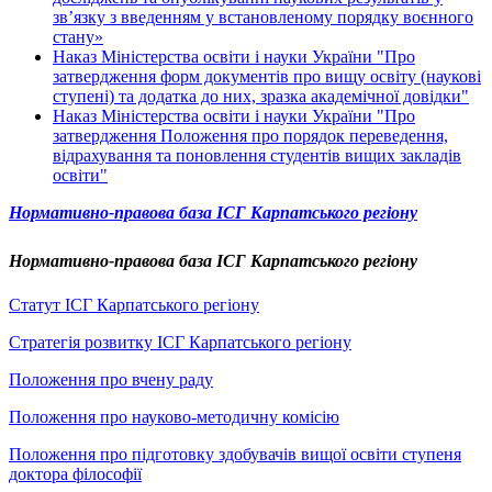
зв’язку з введенням у встановленому порядку воєнного
стану»
Наказ Міністерства освіти і науки України "Про
затвердження форм документів про вищу освіту (наукові
ступені) та додатка до них, зразка академічної довідки"
Наказ Міністерства освіти і науки України "Про
затвердження Положення про порядок переведення,
відрахування та поновлення студентів вищих закладів
освіти"
Нормативно-правова база ІСГ Карпатського регіону
Нормативно-правова база ІСГ Карпатського регіону
Статут ІСГ Карпатського регіону
Стратегія розвитку ІСГ Карпатського регіону
Положення про вчену раду
Положення про науково-методичну комісію
Положення про підготовку здобувачів вищої освіти ступеня
доктора філософії