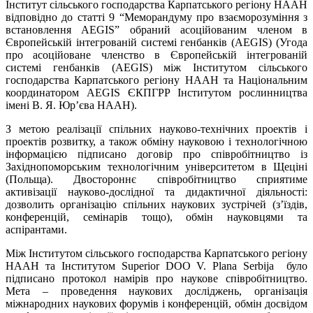
Інститут сільського господарства Карпатського регіону НААН
відповідно до статті 9 “Меморандуму про взаєморозуміння з
встановлення AEGIS” обраний асоційованим членом в
Європейській інтегрованій системі генбанків (AEGIS) (Угода
про асоційоване членство в Європейській інтегрованій
системі генбанків (AEGIS) між Інститутом сільського
господарства Карпатського регіону НААН та Національним
координатором AEGIS ЄКПГРР Інститутом рослинництва
імені В. Я. Юр’єва НААН).
З метою реалізації спільних науково-технічних проектів і
проектів розвитку, а також обміну науковою і технологічною
інформацією підписано договір про співробітництво із
Західнопоморським технологічним університетом в Щеціні
(Польща). Двостороннє співробітництво сприятиме
активізації науково-дослідної та дидактичної діяльності:
дозволить організацію спільних наукових зустрічей (з’їздів,
конференцій, семінарів тощо), обмін науковцями та
аспірантами.
Між Інститутом сільського господарства Карпатського регіону
НААН та Інститутом Superior DOO V. Plana Serbija було
підписано протокол намірів про наукове співробітництво.
Мета – проведення наукових досліджень, організація
міжнародних наукових форумів і конференцій, обмін досвідом