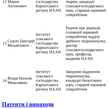
12
Мирон
господарства
тварин, кандидат
Антонович
Карпатського
сільськогосподарських
регіону НААН
наук, старший науковий
співробітник
Радник при дирекції,
головний науковий
Інститут
співробітник відділу
сільського
Седіло Григорій
дрібного тваринництва,
13
господарства
Михайлович –
доктор
Карпатського
сільськогосподарських
регіону НААН
наук, професор,
академік НААН
Інститут
Завідувач відділення
сільського
тваринництва,
Федак Наталія
14
господарства
кандидат біологічних
Миколаївна
Карпатського
наук, старший науковий
регіону НААН
співробітник
Патенти і винаходи