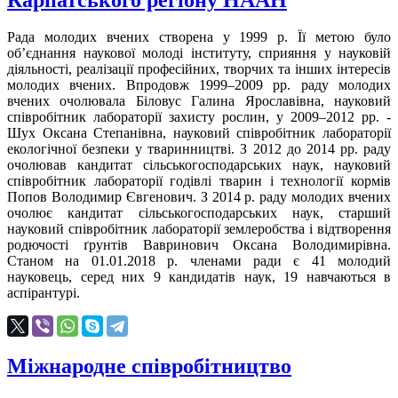
Рада молодих вчених створена у 1999 р. Її метою було
об’єднання наукової молоді інституту, сприяння у науковій
діяльності, реалізації професійних, творчих та інших інтересів
молодих вчених. Впродовж 1999–2009 рр. раду молодих
вчених очолювала Біловус Галина Ярославівна, науковий
співробітник лабораторії захисту рослин, у 2009–2012 рр. -
Шух Оксана Степанівна, науковий співробітник лабораторії
екологічної безпеки у тваринництві. З 2012 до 2014 рр. раду
очолював кандитат сільськогосподарських наук, науковий
співробітник лабораторії годівлі тварин і технології кормів
Попов Володимир Євгенович. З 2014 р. раду молодих вчених
очолює кандитат сільськогосподарських наук, старший
науковий співробітник лабораторії землеробства і відтворення
родючості ґрунтів Вавринович Оксана Володимирівна.
Станом на 01.01.2018 р. членами ради є 41 молодий
науковець, серед них 9 кандидатів наук, 19 навчаються в
аспірантурі.
Міжнародне співробітництво