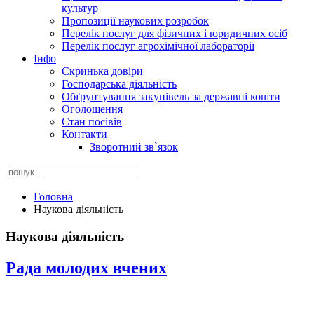
культур
Пропозиції наукових розробок
Перелік послуг для фізичних і юридичних осіб
Перелік послуг агрохімічної лабораторії
Інфо
Скринька довіри
Господарська діяльність
Обґрунтування закупівель за державні кошти
Оголошення
Стан посівів
Контакти
Зворотний зв`язок
Головна
Наукова діяльність
Наукова діяльність
Рада молодих вчених