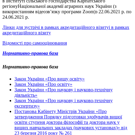
в Інституті сільського господарства Карпатського
регіонуНаціональної академії аграрних наук України (з
використанням відеозв’язку програми Zoom)з 22.06.2021 р. по
24.06.2021 р.
Лінки для зустрічі в рамках акредитаційного візитуі в рамках
акредитаційного візиту
Відомості про самооцінювання
Нормативно-правова база
Нормативно-правова база
Закон України «Про вищу освіту»
Закон України «Про освіту»
Закон України «Про наукову і науково-технічну
діяльність»
Закон України «Про наукову і науково-технічну
експертизу»
Постанова Кабінету Міністрів України «Про
затвердження Порядку підготовки здобувачів вищої
освіти ступеня доктора філософії та доктора наук у
вищих навчальних закладах (наукових установах)» від
23 березня 2016 року № 261