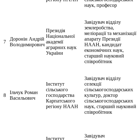
наук, професор
Завідувач відділу
землеробства,
Президія
меліорації та механізації
Національної
Доронін Андрій
апарату Президії
7
академії
Володимирович
НААН, кандидат
аграрних наук
економічних наук,
України
старший науковий
співробітник
Завідувач відділу
Інститут
селекції
сільського
сільськогосподарських
Ільчук Роман
8
господарства
культур, доктор
Васильович
Карпатського
сільськогосподарських
регіону НААН
наук, старший науковий
співробітник
Завідувач
Інститут