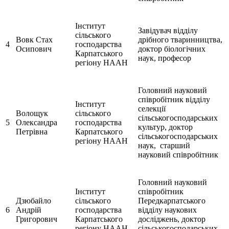
Інститут
Завідувач відділу
сільського
Вовк Стах
дрібного тваринництва,
4
господарства
Осипович
доктор біологічних
Карпатського
наук, професор
регіону НААН
Головний науковий
співробітник відділу
Інститут
селекції
Волощук
сільського
сільськогосподарських
5
Олександра
господарства
культур, доктор
Петрівна
Карпатського
сільськогосподарських
регіону НААН
наук, старший
науковий співробітник
Головний науковий
Інститут
співробітник
Дзюбайло
сільського
Передкарпатського
6
Андрій
господарства
відділу наукових
Григорович
Карпатського
досліджень, доктор
регіону НААН
сільськогосподарських