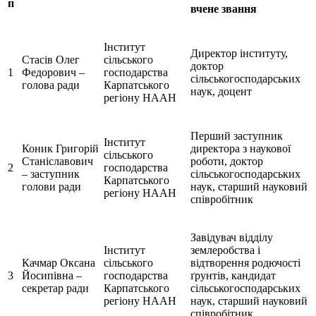
п
вчене звання
Інститут
Директор інституту,
Стасів Олег
сільського
доктор
1
Федорович –
господарства
сільськогосподарських
голова ради
Карпатського
наук, доцент
регіону НААН
Перший заступник
Інститут
Коник Григорій
директора з наукової
сільського
Станіславович
роботи, доктор
2
господарства
– заступник
сільськогосподарських
Карпатського
голови ради
наук, старший науковий
регіону НААН
співробітник
Завідувач відділу
Інститут
землеробства і
Качмар Оксана
сільського
відтворення родючості
3
Йосипівна –
господарства
ґрунтів, кандидат
секретар ради
Карпатського
сільськогосподарських
регіону НААН
наук, старший науковий
співробітник