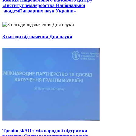
«Інститут землеробства Національної
академії аграрних наук України»
З нагоди відзначення Дня науки
Тренінг ФАО з міжнародної підтримки