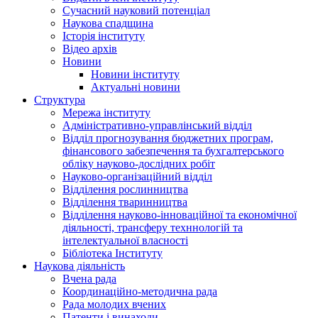
Сучасний науковий потенціал
Наукова спадщина
Історія інституту
Відео архів
Новини
Новини інституту
Актуальні новини
Структура
Мережа інституту
Адміністративно-управлінський відділ
Відділ прогнозування бюджетних програм,
фінансового забезпечення та бухгалтерського
обліку науково-дослідних робіт
Науково-організаційний відділ
Відділення рослинництва
Відділення тваринництва
Відділення науково-інноваційної та економічної
діяльності, трансферу техннологій та
інтелектуальної власності
Бібліотека Інституту
Наукова діяльність
Вчена рада
Координаційно-методична рада
Рада молодих вчених
Патенти і винаходи