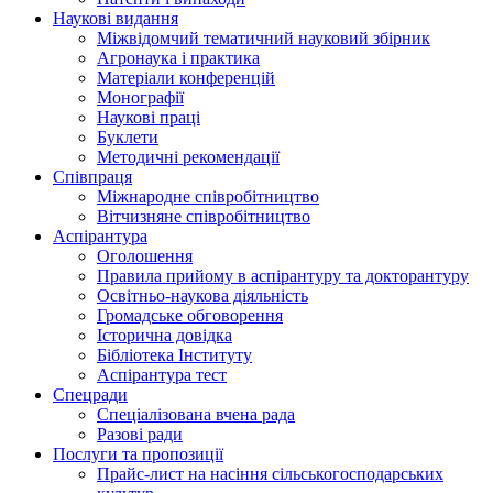
Наукові видання
Міжвідомчий тематичний науковий збірник
Агронаука і практика
Матеріали конференцій
Монографії
Наукові праці
Буклети
Методичні рекомендації
Співпраця
Міжнародне співробітництво
Вітчизняне співробітництво
Аспірантура
Оголошення
Правила прийому в аспірантуру та докторантуру
Освітньо-наукова діяльність
Громадське обговорення
Історична довідка
Бібліотека Інституту
Аспірантура тест
Спецради
Спеціалізована вчена рада
Разові ради
Послуги та пропозиції
Прайс-лист на насіння сільськогосподарських