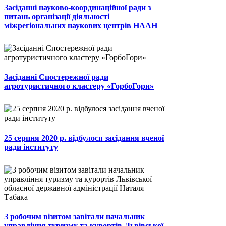
Засіданні науково-координаційної ради з
питань організації діяльності
міжрегіональних наукових центрів НААН
Засіданні Спостережної ради
агротуристичного кластеру «ГорбоГори»
25 серпня 2020 р. відбулося засідання вченої
ради інституту
З робочим візитом завітали начальник
управління туризму та курортів Львівської