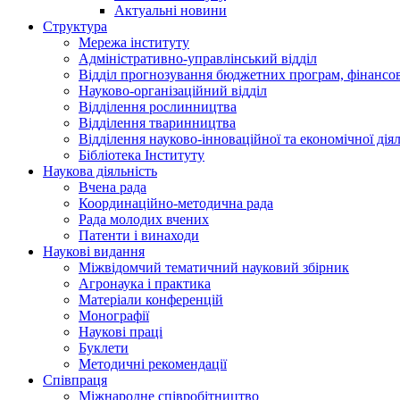
Актуальні новини
Структура
Мережа інституту
Адміністративно-управлінський відділ
Відділ прогнозування бюджетних програм, фінансово
Науково-організаційний відділ
Відділення рослинництва
Відділення тваринництва
Відділення науково-інноваційної та економічної діял
Бібліотека Інституту
Наукова діяльність
Вчена рада
Координаційно-методична рада
Рада молодих вчених
Патенти і винаходи
Наукові видання
Міжвідомчий тематичний науковий збірник
Агронаука і практика
Матеріали конференцій
Монографії
Наукові праці
Буклети
Методичні рекомендації
Співпраця
Міжнародне співробітництво