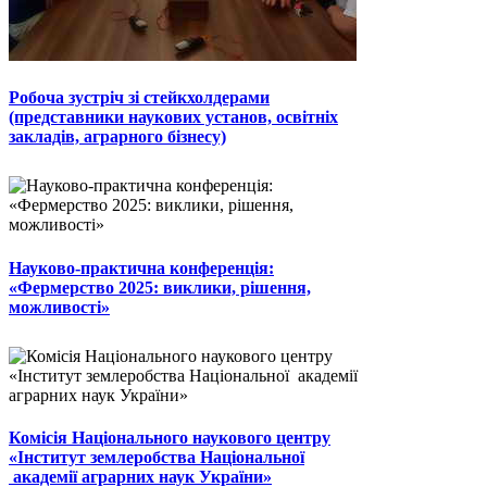
Робоча зустріч зі стейкхолдерами
(представники наукових установ, освітніх
закладів, аграрного бізнесу)
Науково-практична конференція:
«Фермерство 2025: виклики, рішення,
можливості»
Комісія Національного наукового центру
«Інститут землеробства Національної
академії аграрних наук України»