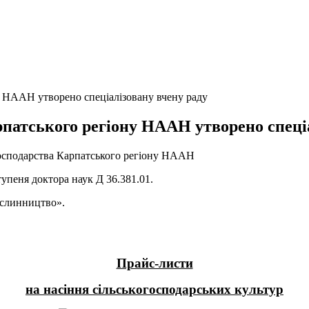
ну НААН утворено спеціалізовану вчену раду
арпатського регіону НААН утворено спеці
 господарства Карпатського регіону НААН
упеня доктора наук Д 36.381.01.
Рослинництво».
Прайс-листи
на насіння сільськогосподарських культур