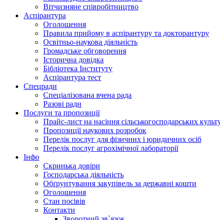
Вітчизняне співробітництво
Аспірантура
Оголошення
Правила прийому в аспірантуру та докторантуру
Освітньо-наукова діяльність
Громадське обговорення
Історична довідка
Бібліотека Інституту
Аспірантура тест
Спецради
Спеціалізована вчена рада
Разові ради
Послуги та пропозиції
Прайс-лист на насіння сільськогосподарських культ
Пропозиції наукових розробок
Перелік послуг для фізичних і юридичних осіб
Перелік послуг агрохімічної лабораторії
Інфо
Скринька довіри
Господарська діяльність
Обґрунтування закупівель за державні кошти
Оголошення
Стан посівів
Контакти
Зворотний зв`язок