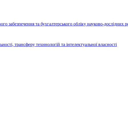
го забезпечення та бухгалтерського обліку науково-дослідних р
ьності, трансферу техннологій та інтелектуальної власності