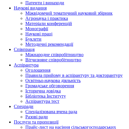
Патенти і винаходи
Наукові видання
Міжвідомчий тематичний науковий збірник
Агронаука і практика
Матеріали конференцій
Монографії
Наукові праці
Буклети
Методичні рекомендації
Співпраця
Міжнародне співробітництво
Вітчизняне співробітництво
Аспірантура
Оголошення
Правила прийому в аспірантуру та докторантуру
Освітньо-наукова діяльність
Громадське обговорення
Історична довідка
Бібліотека Інституту
Аспірантура тест
Спецради
Спеціалізована вчена рада
Разові ради
Послуги та пропозиції
Прайс-лист на насіння сільськогосподарських