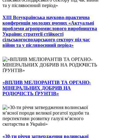
ХІІІ Всеукраїнська науково-практична
конференція молодих вчених «Актуальні
проблеми агропромислового виробництва
України: стратегії стійкості
сільськогосподарського сектору під час
війни та у післявоєнний період»
«ВПЛИВ МЕЛІОРАНТІВ ТА ОРГАНО-
МІНЕРАЛЬНИХ ДОБРИВ НА
РОДЮЧІСТЬ ҐРУНТІВ»
«30-ти річчя затвердження волинської