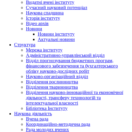
Видатні вчені інституту
Сучасний науковий потенціал
Наукова спадщина
Історія інституту
Відео архів
Новини
Новини інституту
Актуальні новини
Структура
Мережа інституту
Адміністративно-управлінський відділ
Відділ прогнозування бюджетних програм,
фінансового забезпечення та бухгалтерського
обліку науково-дослідних робіт
Науково-організаційний відділ
Відділення рослинництва
Відділення тваринництва
Відділення науково-інноваційної та економічної
діяльності, трансферу техннологій та
інтелектуальної власності
Бібліотека Інституту
Наукова діяльність
Вчена рада
Координаційно-методична рада
Рада молодих вчених