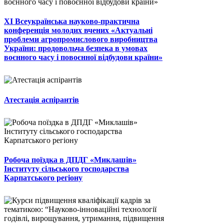
ХІ Всеукраїнська науково-практична
конференція молодих вчених «Актуальні
проблеми агропромислового виробництва
України: продовольча безпека в умовах
воєнного часу і повоєнної відбудови країни»
Атестація аспірантів
Робоча поїздка в ДПДГ «Миклашів»
Інституту сільського господарства
Карпатського регіону