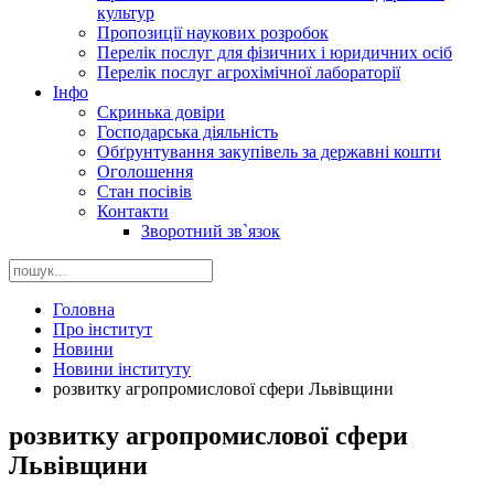
культур
Пропозиції наукових розробок
Перелік послуг для фізичних і юридичних осіб
Перелік послуг агрохімічної лабораторії
Інфо
Скринька довіри
Господарська діяльність
Обґрунтування закупівель за державні кошти
Оголошення
Стан посівів
Контакти
Зворотний зв`язок
Головна
Про інститут
Новини
Новини інституту
розвитку агропромислової сфери Львівщини
розвитку агропромислової сфери
Львівщини