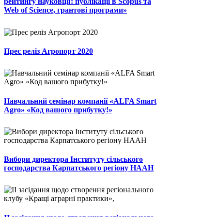
рейтингу науковця: публікації в Scopus та
Web of Science, грантові програми»
Прес реліз Агропорт 2020
Навчальний семінар компанії «ALFA Smart
Agro» «Код вашого прибутку!»
Вибори директора Інституту сільського
господарства Карпатського регіону НААН