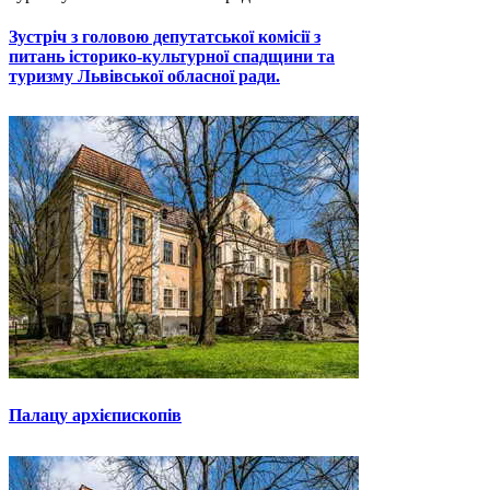
Зустріч з головою депутатської комісії з
питань історико-культурної спадщини та
туризму Львівської обласної ради.
Палацу архієпископів