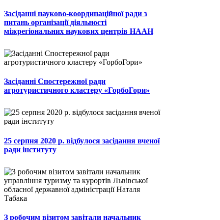
Засіданні науково-координаційної ради з
питань організації діяльності
міжрегіональних наукових центрів НААН
Засіданні Спостережної ради
агротуристичного кластеру «ГорбоГори»
25 серпня 2020 р. відбулося засідання вченої
ради інституту
З робочим візитом завітали начальник