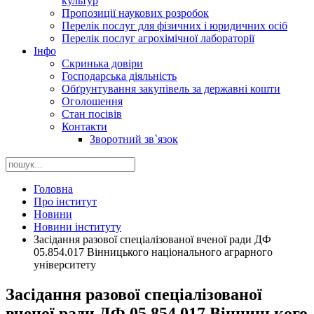
культур
Пропозиції наукових розробок
Перелік послуг для фізичних і юридичних осіб
Перелік послуг агрохімічної лабораторії
Інфо
Скринька довіри
Господарська діяльність
Обґрунтування закупівель за державні кошти
Оголошення
Стан посівів
Контакти
Зворотний зв`язок
Головна
Про інститут
Новини
Новини інституту
Засідання разової спеціалізованої вченої ради ДФ
05.854.017 Вінницького національного аграрного
університету
Засідання разової спеціалізованої
вченої ради ДФ 05.854.017 Вінницького