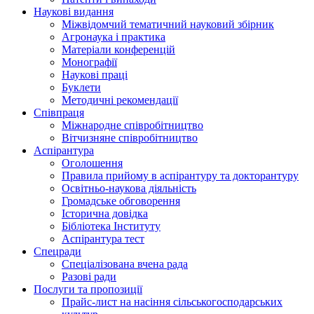
Наукові видання
Міжвідомчий тематичний науковий збірник
Агронаука і практика
Матеріали конференцій
Монографії
Наукові праці
Буклети
Методичні рекомендації
Співпраця
Міжнародне співробітництво
Вітчизняне співробітництво
Аспірантура
Оголошення
Правила прийому в аспірантуру та докторантуру
Освітньо-наукова діяльність
Громадське обговорення
Історична довідка
Бібліотека Інституту
Аспірантура тест
Спецради
Спеціалізована вчена рада
Разові ради
Послуги та пропозиції
Прайс-лист на насіння сільськогосподарських