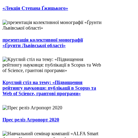
«Лекція Степана Ґжицького»
презентація колективної монографії
«Ґрунти Львівської області»
Круглий стіл на тему: «Підвищення
рейтингу науковця: публікації в Scopus та
Web of Science, грантові програми»
Прес реліз Агропорт 2020