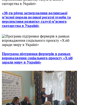
«30-ти річчя затвердження волинської
м’ясної породи великої рогатої худоби та
перспективи розвитку галузі м’ясного
скотарства в Україні»
Програма підтримки фермерів в рамках
впровадження соціального проєкту «Хліб
заради миру в Україні»