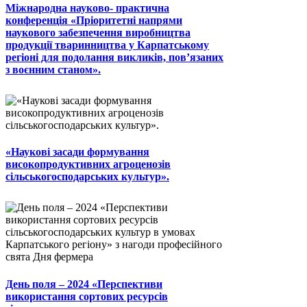
Міжнародна науково- практична
конференція «Пріоритетні напрями
наукового забезпечення виробництва
продукції тваринництва у Карпатському
регіоні для подолання викликів, пов’язаних
з воєнним станом».
«Наукові засади формування
високопродуктивних агроценозів
сільськогосподарських культур».
День поля – 2024 «Перспективи
використання сортових ресурсів