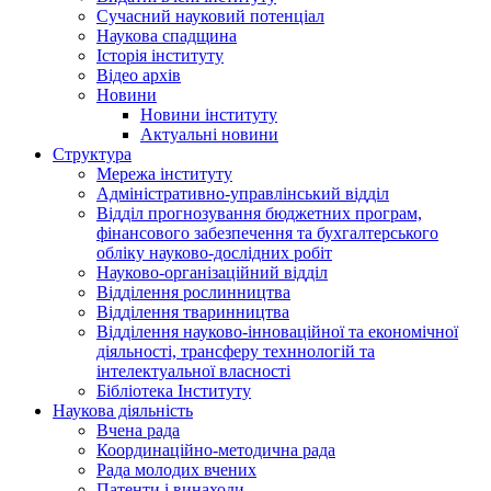
Сучасний науковий потенціал
Наукова спадщина
Історія інституту
Відео архів
Новини
Новини інституту
Актуальні новини
Структура
Мережа інституту
Адміністративно-управлінський відділ
Відділ прогнозування бюджетних програм,
фінансового забезпечення та бухгалтерського
обліку науково-дослідних робіт
Науково-організаційний відділ
Відділення рослинництва
Відділення тваринництва
Відділення науково-інноваційної та економічної
діяльності, трансферу техннологій та
інтелектуальної власності
Бібліотека Інституту
Наукова діяльність
Вчена рада
Координаційно-методична рада
Рада молодих вчених
Патенти і винаходи