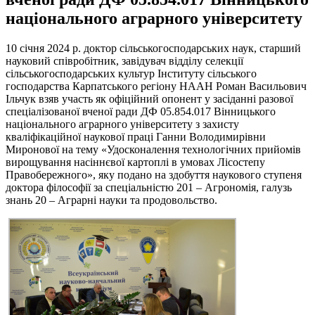
національного аграрного університету
10 січня 2024 р. доктор сільськогосподарських наук, старший
науковий співробітник, завідувач відділу селекції
сільськогосподарських культур Інституту сільського
господарства Карпатського регіону НААН Роман Васильович
Ільчук взяв участь як офіційний опонент у засіданні разової
спеціалізованої вченої ради ДФ 05.854.017 Вінницького
національного аграрного університету з захисту
кваліфікаційної наукової праці Ганни Володимирівни
Миронової на тему «Удосконалення технологічних прийомів
вирощування насіннєвої картоплі в умовах Лісостепу
Правобережного», яку подано на здобуття наукового ступеня
доктора філософії за спеціальністю 201 – Агрономія, галузь
знань 20 – Аграрні науки та продовольство.