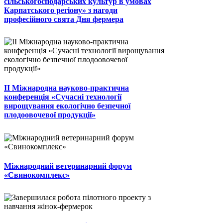
сільськогосподарських культур в умовах
Карпатського регіону» з нагоди
професійного свята Дня фермера
II Міжнародна науково-практична
конференція «Сучасні технології
вирощування екологічно безпечної
плодоовочевої продукції»
Міжнародний ветеринарний форум
«Свинокомплекс»