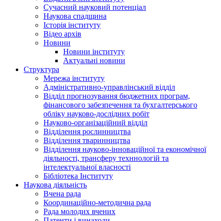
Сучасний науковий потенціал
Наукова спадщина
Історія інституту
Відео архів
Новини
Новини інституту
Актуальні новини
Структура
Мережа інституту
Адміністративно-управлінський відділ
Відділ прогнозування бюджетних програм,
фінансового забезпечення та бухгалтерського
обліку науково-дослідних робіт
Науково-організаційний відділ
Відділення рослинництва
Відділення тваринництва
Відділення науково-інноваційної та економічної
діяльності, трансферу техннологій та
інтелектуальної власності
Бібліотека Інституту
Наукова діяльність
Вчена рада
Координаційно-методична рада
Рада молодих вчених
Патенти і винаходи