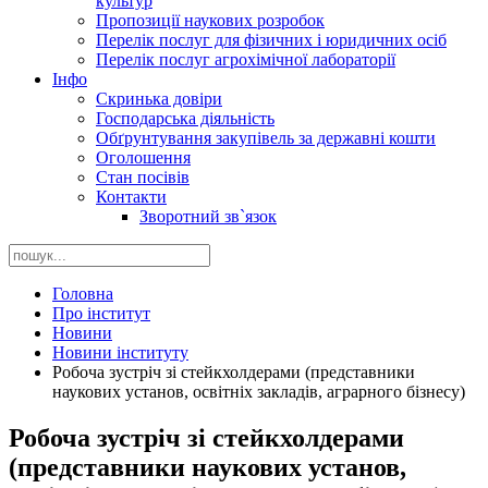
культур
Пропозиції наукових розробок
Перелік послуг для фізичних і юридичних осіб
Перелік послуг агрохімічної лабораторії
Інфо
Скринька довіри
Господарська діяльність
Обґрунтування закупівель за державні кошти
Оголошення
Стан посівів
Контакти
Зворотний зв`язок
Головна
Про інститут
Новини
Новини інституту
Робоча зустріч зі стейкхолдерами (представники
наукових установ, освітніх закладів, аграрного бізнесу)
Робоча зустріч зі стейкхолдерами
(представники наукових установ,