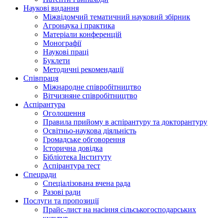
Наукові видання
Міжвідомчий тематичний науковий збірник
Агронаука і практика
Матеріали конференцій
Монографії
Наукові праці
Буклети
Методичні рекомендації
Співпраця
Міжнародне співробітництво
Вітчизняне співробітництво
Аспірантура
Оголошення
Правила прийому в аспірантуру та докторантуру
Освітньо-наукова діяльність
Громадське обговорення
Історична довідка
Бібліотека Інституту
Аспірантура тест
Спецради
Спеціалізована вчена рада
Разові ради
Послуги та пропозиції
Прайс-лист на насіння сільськогосподарських