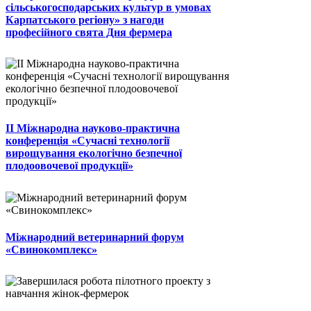
сільськогосподарських культур в умовах
Карпатського регіону» з нагоди
професійного свята Дня фермера
II Міжнародна науково-практична
конференція «Сучасні технології
вирощування екологічно безпечної
плодоовочевої продукції»
Міжнародний ветеринарний форум
«Свинокомплекс»