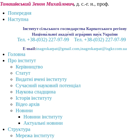
Томашівський Зенон Михайлович
,
д. с.-г. н., проф.
Попередня
Наступна
Інститут сільського господарства Карпатського регіону
Націона́льної акаде́мії агра́рних нау́к України
Тел. +38-(032) 227-97-99
Тел. +38-(032) 227-97-99
E-mail:
inagrokarpat@gmail.com
,
inagrokarpat@isgkr.com.ua
Головна
Про інститут
Керівництво
Статут
Видатні вчені інституту
Сучасний науковий потенціал
Наукова спадщина
Історія інституту
Відео архів
Новини
Новини інституту
Актуальні новини
Структура
Мережа інституту