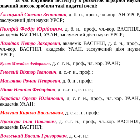
За час існування інституту в розвиток аграрної наук
значний внесок зробили такі видатні вчені:
Ґжицький Степан Зенонович
,
д. б. н., проф., чл.-кор. АН УРСР
заслужений діяч науки УРСР;
Палфій Федір Юрійович
,
д. б. н., проф., чл.-кор. ВАСГНІЛ,
академік ВАСГНІЛ, УААН, заслужений діяч науки УРСР;
Л
агодюк Петро Захарович
академік ВАСГНІЛ, д. б. н., проф.,
,
чл.-кор. ВАСГНІЛ, академік УААН, заслужений діяч науки
УРСР;
,
д. с.-г. н., проф., чл.-кор. УААН;
Кулик Михайло Федорович
Гноєвий Віктор Іванович
,
д. с.-г. н., проф.;
Маслянко Роман Петрович
,
д. б. н., проф.;
Піпко Неоніла Федорівна
,
д. с.-г. н., с. н. с.;
Барабаш Орест Юліанович
, д. с.-г. н., проф., чл.-кор. УААН,
академік УААН;
Малуша Кирило Васильович
,
д. с.-г. н., проф.;
Проскура Ілля Павлович
, д. с.-г. н., проф., чл.-кор. ВАСГНІЛ,
академік ВАСГНІЛ;
Вольський Василь Григорович
,
д. с.-г. н.;