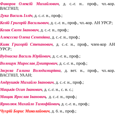
Фаворов Олексій Михайлович
, д. с.-г. н.. проф., чл.-кор
ВАСГНІЛ;
Дука Василь Ілліч
, д. с.-г. н., проф.;
Козій Григорій Васильович
, д. с.-г. н., проф., чл.-кор. АН УРСР;
Козак Євген Іванович
, д. с.-г. н., проф.;
Алексєєва Олена Семенівна
, д. с.-г. н., проф.;
Кияк Григорій Степанович
, д. с.-г. н., проф., член-кор АН
УРСР;
Вудмаска Василь Юрійович
, д. с.-г. н., проф.;
Волощук Мирослав Дмитрович
, д. с.-г. н., проф.;
Звєрєва Галина Володимирівна
, д. вет. н., проф., чл.-кор
ВАСГНІЛ, УААН;
Андрушків Михайло Іванович
, д. с.-г. н., проф.;
Мацьків Осип Іванович
, д. с.-г. н., с. н. с.;
Мащак Ярослав Іванович
,
д. с.-г. н., проф.;
Ярмолюк Михайло Тимофійович
,
д. с.-г. н., проф.;
Чухрій Борис Миколайович
, д. б. н., проф.;