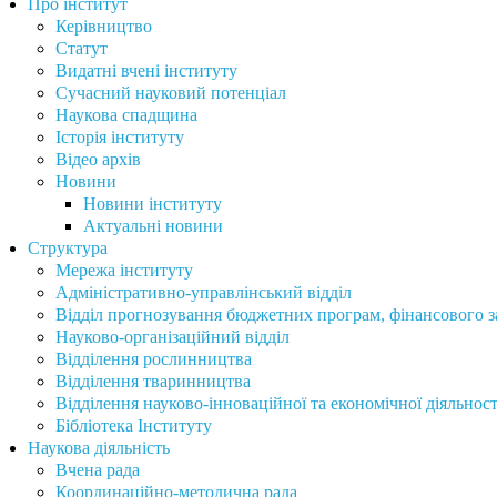
Про інститут
Керівництво
Статут
Видатні вчені інституту
Сучасний науковий потенціал
Наукова спадщина
Історія інституту
Відео архів
Новини
Новини інституту
Актуальні новини
Структура
Мережа інституту
Адміністративно-управлінський відділ
Відділ прогнозування бюджетних програм, фінансового за
Науково-організаційний відділ
Відділення рослинництва
Відділення тваринництва
Відділення науково-інноваційної та економічної діяльност
Бібліотека Інституту
Наукова діяльність
Вчена рада
Координаційно-методична рада