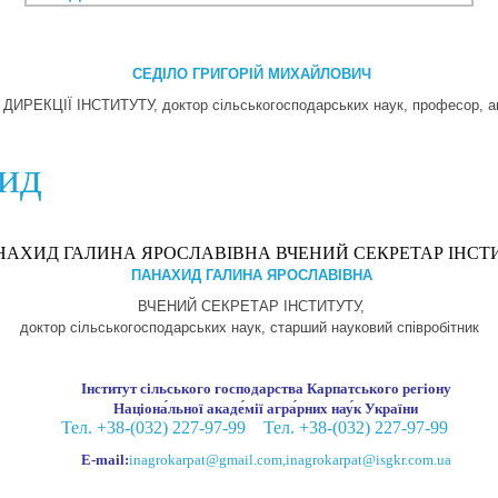
СЕДІЛО ГРИГОРІЙ МИХАЙЛОВИЧ
ДИРЕКЦІЇ ІНСТИТУТУ,
доктор сільськогосподарських наук, професор, 
хид
ПАНАХИД ГАЛИНА ЯРОСЛАВІВНА
ВЧЕНИЙ СЕКРЕТАР ІНСТИТУТУ,
доктор сільськогосподарських наук, старший науковий співробітник
Інститут сільського господарства Карпатського регіону
Націона́льної акаде́мії агра́рних нау́к України
Тел. +38-(032) 227-97-99
Тел. +38-(032) 227-97-99
E-mail:
inagrokarpat@gmail.com
,
inagrokarpat@isgkr.com.ua