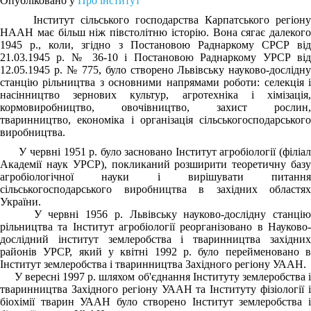
Опубліковано у
Про інститут
Інститут сільського господарства Карпатського регіону
НААН має більш ніж півстолітню історію. Вона сягає далекого
1945 р., коли, згідно з Постановою Раднаркому СРСР від
21.03.1945 р. № 36-10 і Постановою Раднаркому УРСР від
12.05.1945 р. № 775, було створено Львівську науково-дослідну
станцію рільництва з основними напрямами роботи: селекція і
насінництво зернових культур, агротехніка і хімізація,
кормовиробництво, овочівництво, захист рослин,
тваринництво, економіка і організація сільськогосподарського
виробництва.
У червні 1951 р. було засновано Інститут агробіології (філіал
Академії наук УРСР), покликаний розширити теоретичну базу
агробіологічної науки і вирішувати питання
сільськогосподарського виробництва в західних областях
України.
У червні 1956 р. Львівську науково-дослідну станцію
рільництва та Інститут агробіології реорганізовано в Науково-
дослідний інститут землеробства і тваринництва західних
районів УРСР, який у квітні 1992 р. було перейменовано в
Інститут землеробства і тваринництва Західного регіону УААН.
У вересні 1997 р. шляхом об'єднання Інституту землеробства і
тваринництва Західного регіону УААН та Інституту фізіології і
біохімії тварин УААН було створено Інститут землеробства і