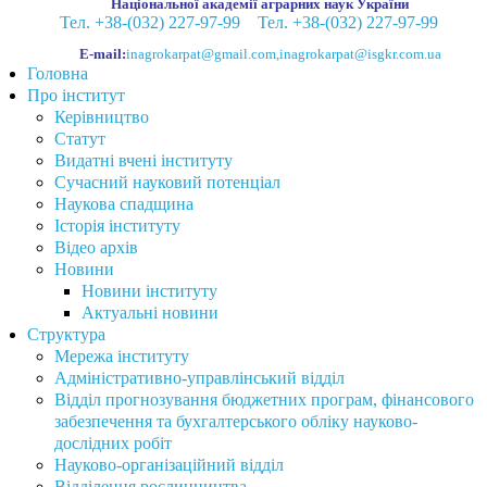
Націона́льної акаде́мії агра́рних нау́к України
Тел. +38-(032) 227-97-99
Тел. +38-(032) 227-97-99
E-mail:
inagrokarpat@gmail.com
,
inagrokarpat@isgkr.com.ua
Головна
Про інститут
Керівництво
Статут
Видатні вчені інституту
Сучасний науковий потенціал
Наукова спадщина
Історія інституту
Відео архів
Новини
Новини інституту
Актуальні новини
Структура
Мережа інституту
Адміністративно-управлінський відділ
Відділ прогнозування бюджетних програм, фінансового
забезпечення та бухгалтерського обліку науково-
дослідних робіт
Науково-організаційний відділ
Відділення рослинництва