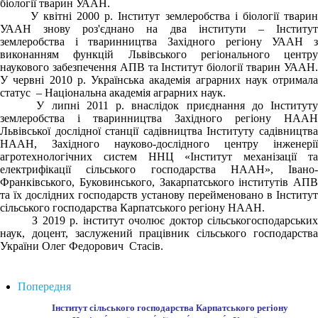
біології тварин УААН.
У квітні 2000 р. Інститут землеробства і біології тварин
УААН знову роз'єднано на два інститути – Інститут
землеробства і тваринництва Західного регіону УААН з
виконанням функцій Львівського регіонального центру
наукового забезпечення АПВ та Інститут біології тварин УААН.
У червні 2010 р. Українська академія аграрних наук отримала
статус – Національна академія аграрних наук.
У липні 2011 р. внаслідок приєднання до Інституту
землеробства і тваринництва Західного регіону НААН
Львівської дослідної станції садівництва Інституту садівництва
НААН, Західного науково-дослідного центру інженерії
агротехнологічних систем ННЦ «Інститут механізації та
електрифікації сільського господарства НААН», Івано-
Франківського, Буковинського, Закарпатського інститутів АПВ
та їх дослідних господарств установу перейменовано в Інститут
сільського господарства Карпатського регіону НААН.
З 2019 р. інститут очолює доктор сільськогосподарських
наук, доцент, заслужений працівник сільського господарства
України
Олег Федорович
Стасів.
Попередня
Інститут сільського господарства Карпатського регіону