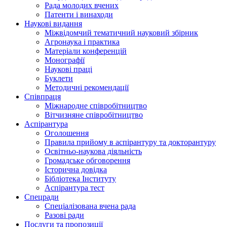
Рада молодих вчених
Патенти і винаходи
Наукові видання
Міжвідомчий тематичний науковий збірник
Агронаука і практика
Матеріали конференцій
Монографії
Наукові праці
Буклети
Методичні рекомендації
Співпраця
Міжнародне співробітництво
Вітчизняне співробітництво
Аспірантура
Оголошення
Правила прийому в аспірантуру та докторантуру
Освітньо-наукова діяльність
Громадське обговорення
Історична довідка
Бібліотека Інституту
Аспірантура тест
Спецради
Спеціалізована вчена рада
Разові ради
Послуги та пропозиції