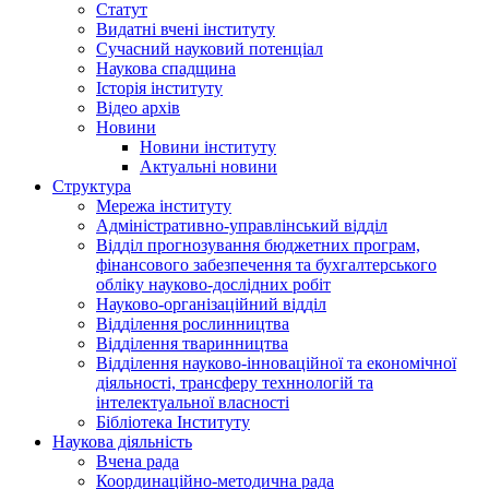
Статут
Видатні вчені інституту
Сучасний науковий потенціал
Наукова спадщина
Історія інституту
Відео архів
Новини
Новини інституту
Актуальні новини
Структура
Мережа інституту
Адміністративно-управлінський відділ
Відділ прогнозування бюджетних програм,
фінансового забезпечення та бухгалтерського
обліку науково-дослідних робіт
Науково-організаційний відділ
Відділення рослинництва
Відділення тваринництва
Відділення науково-інноваційної та економічної
діяльності, трансферу техннологій та
інтелектуальної власності
Бібліотека Інституту
Наукова діяльність
Вчена рада
Координаційно-методична рада