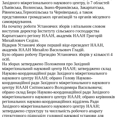
Західного міжрегіонального наукового центру, із 7 областей
(Львівська, Волинська, Івано-Франківська, Закарпатська,
Рівненська,Тернопільська та Чернівецька), а також
представники громадських організацій та органів місцевого
самоврядування.
На початку роботи Установчих зборів з вітальним словом
виступив директор Інституту сільського господарства
Карпатського регіону НААН, академік НААН Григорій
Михайлович Седіло.
Відкрив Установчі збори перший віце-президент НААН,
академік НААН Михайло Васильович Гладій.
Було обрано робочу Президію Установчих зборів у кількості 4
осіб.
На зборах затверджено Положення про Західний
міжрегіональний науковий центр НААН; затверджено склад
Науково-координаційної ради Західного міжрегіонального
наукового центру НААН; обрано Голову Науково-
координаційної ради Західного міжрегіонального наукового
центру НААН Снітинського Володимира Васильовича;
обрано склад Бюро Науково-координаційної ради Західного
міжрегіонального наукового центру НААН; обрано керівників
регіональних науково-координаційних відділень Ради
Західного міжрегіонального наукового центру НААН;
затверджено структуру та чисельність робочого апарату
структурного підрозділу головної наукової установи для