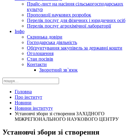
Прайс-лист на насіння сільськогосподарських
культур
Пропозиції наукових розробок
Перелік послуг для фізичних і юридичних осіб
Перелік послуг агрохімічної лабораторії
Інфо
Скринька довіри
Господарська діяльність
Обґрунтування закупівель за державні кошти
Оголошення
Стан посівів
Контакти
Зворотний зв`язок
Головна
Про інститут
Новини
Новини інституту
Установчі збори зі створення ЗАХІДНОГО
МІЖРЕГІОНАЛЬНОГО НАУКОВОГО ЦЕНТРУ
Установчі збори зі створення