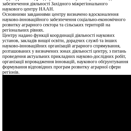
забезпечення діяльності Західного міжрегіонального
наукового центру НААН.
Основними завданнями центру визначено вдосконалення
науково-інноваційного забезпечення соціально-економічного
розвитку аграрного сектора та сільських територій на
регіональних рівнях.
Центру надано функції координації діяльності наукових
установ, закладів вищої освіти, дорадчих служб та інших
науково-інноваційних організацій аграрного спрямування,
розташованих у визначених зонах діяльності центру, з питань
проведення актуальних прикладних науково-дослідних робіт,
організації впровадження інновацій, наукового обґрунтування
формування відповідних програм розвитку аграрної сфери
регіонів.