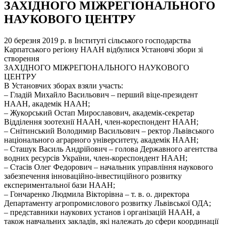
ЗАХІДНОГО МІЖРЕГІОНАЛЬНОГО
НАУКОВОГО ЦЕНТРУ
20 березня 2019 р. в Інституті сільського господарства
Карпатського регіону НААН відбулися Установчі збори зі
створення
ЗАХІДНОГО МІЖРЕГІОНАЛЬНОГО НАУКОВОГО
ЦЕНТРУ
В Установчих зборах взяли участь:
‒ Гладій Михайло Васильович ‒ перший віце-президент
НААН, академік НААН;
‒ Жукорський Остап Мирославович, академік-секретар
Відділення зоотехнії НААН, член-кореспондент НААН;
‒ Снітинський Володимир Васильович – ректор Львівського
національного аграрного університету, академік НААН;
‒ Сташук Василь Андрійович ‒ голова Державного агентства
водних ресурсів України, член-кореспондент НААН;
‒ Стасів Олег Федорович ‒ начальник управління наукового
забезпечення інноваційно-інвестиційного розвитку
експериментальної бази НААН;
‒ Гончаренко Людмила Вікторівна ‒ т. в. о. директора
Департаменту агропромислового розвитку Львівської ОДА;
‒ представники наукових установ і організацій НААН, а
також навчальних закладів, які належать до сфери координації