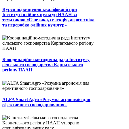
Курси підвищення кваліфікації при
Інституті олійних культур НААН за
тематикою «Генетика, селекція, агротехніка
та переробка олійних культур»
Координаційно-методична рада Інституту
сільського господарства Карпатського
регіону НААН
ALFA Smart Agro «Розумна агрономія для
ефективного господарювання»