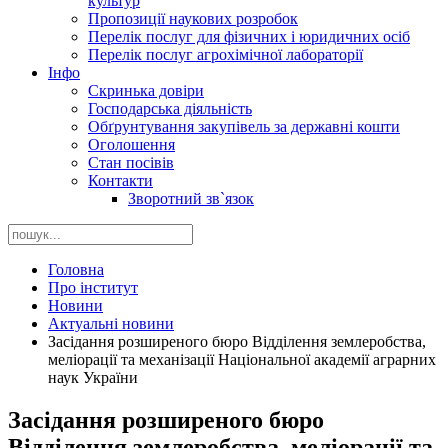
культур
Пропозиції наукових розробок
Перелік послуг для фізичних і юридичних осіб
Перелік послуг агрохімічної лабораторії
Інфо
Скринька довіри
Господарська діяльність
Обґрунтування закупівель за державні кошти
Оголошення
Стан посівів
Контакти
Зворотний зв`язок
Головна
Про інститут
Новини
Актуальні новини
Засідання розширеного бюро Відділення землеробства,
меліорації та механізації Національної академії аграрних
наук України
Засідання розширеного бюро
Відділення землеробства, меліорації та