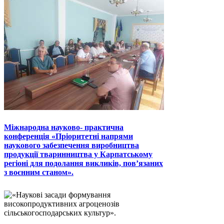
Міжнародна науково- практична
конференція «Пріоритетні напрями
наукового забезпечення виробництва
продукції тваринництва у Карпатському
регіоні для подолання викликів, пов’язаних
з воєнним станом».