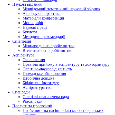
Наукові видання
Міжвідомчий тематичний науковий збірник
Агронаука і практика
Матеріали конференцій
Монографії
Наукові праці
Буклети
Методичні рекомендації
Співпраця
Міжнародне співробітництво
Вітчизняне співробітництво
Аспірантура
Оголошення
Правила прийому в аспірантуру та докторантуру
Освітньо-наукова діяльність
Громадське обговорення
Історична довідка
Бібліотека Інституту
Аспірантура тест
Спецради
Спеціалізована вчена рада
Разові ради
Послуги та пропозиції
Прайс-лист на насіння сільськогосподарських