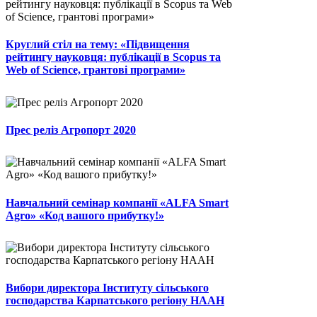
Круглий стіл на тему: «Підвищення
рейтингу науковця: публікації в Scopus та
Web of Science, грантові програми»
Прес реліз Агропорт 2020
Навчальний семінар компанії «ALFA Smart
Agro» «Код вашого прибутку!»
Вибори директора Інституту сільського
господарства Карпатського регіону НААН