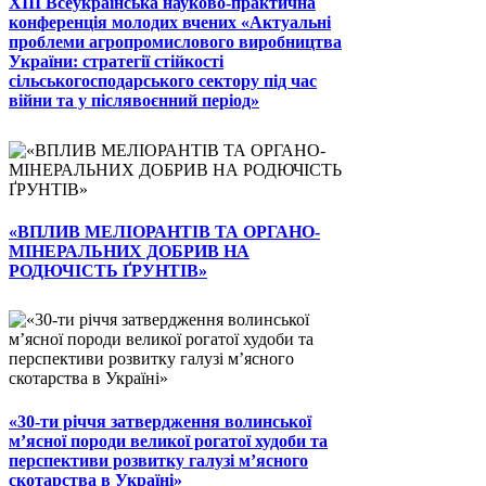
ХІІІ Всеукраїнська науково-практична
конференція молодих вчених «Актуальні
проблеми агропромислового виробництва
України: стратегії стійкості
сільськогосподарського сектору під час
війни та у післявоєнний період»
«ВПЛИВ МЕЛІОРАНТІВ ТА ОРГАНО-
МІНЕРАЛЬНИХ ДОБРИВ НА
РОДЮЧІСТЬ ҐРУНТІВ»
«30-ти річчя затвердження волинської
м’ясної породи великої рогатої худоби та
перспективи розвитку галузі м’ясного
скотарства в Україні»