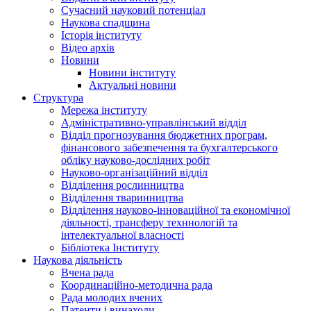
Сучасний науковий потенціал
Наукова спадщина
Історія інституту
Відео архів
Новини
Новини інституту
Актуальні новини
Структура
Мережа інституту
Адміністративно-управлінський відділ
Відділ прогнозування бюджетних програм,
фінансового забезпечення та бухгалтерського
обліку науково-дослідних робіт
Науково-організаційний відділ
Відділення рослинництва
Відділення тваринництва
Відділення науково-інноваційної та економічної
діяльності, трансферу техннологій та
інтелектуальної власності
Бібліотека Інституту
Наукова діяльність
Вчена рада
Координаційно-методична рада
Рада молодих вчених
Патенти і винаходи