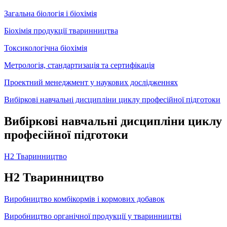
Загальна біологія і біохімія
Біохімія продукції тваринництва
Токсикологічна біохімія
Метрологія, стандартизація та сертифікація
Проектний менеджмент у наукових дослідженнях
Вибіркові навчальні дисципліни циклу професійної підготоки
Вибіркові навчальні дисципліни циклу
професійної підготоки
Н2 Тваринництво
Н2 Тваринництво
Виробництво комбікормів і кормових добавок
Виробництво органічної продукції у тваринництві