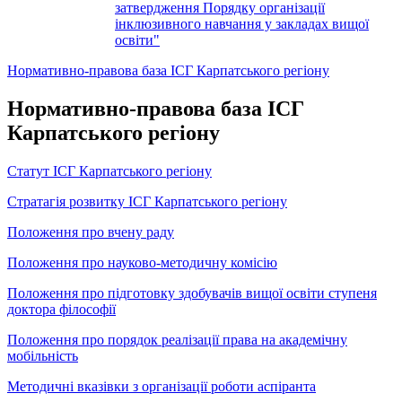
затвердження Порядку організації
інклюзивного навчання у закладах вищої
освіти"
Нормативно-правова база ІСГ Карпатського регіону
Нормативно-правова база ІСГ
Карпатського регіону
Статут ІСГ Карпатського регіону
Стратагія розвитку ІСГ Карпатського регіону
Положення про вчену раду
Положення про науково-методичну комісію
Положення про підготовку здобувачів вищої освіти ступеня
доктора філософії
Положення про порядок реалізації права на академічну
мобільність
Методичні вказівки з організації роботи аспіранта