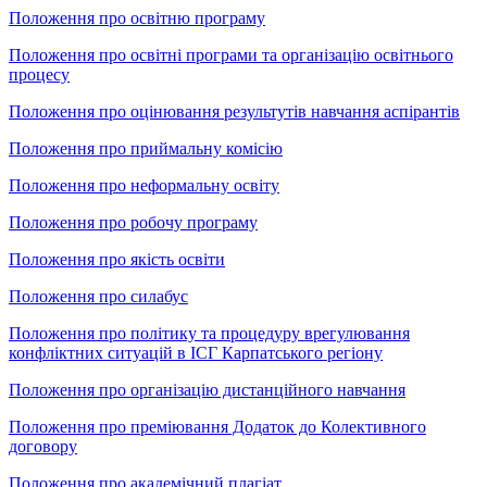
Положення про освітню програму
Положення про освітні програми та організацію освітнього
процесу
Положення про оцінювання результутів навчання аспірантів
Положення про приймальну комісію
Положення про неформальну освіту
Положення про робочу програму
Положення про якість освіти
Положення про силабус
Положення про політику та процедуру врегулювання
конфліктних ситуацій в ІСГ Карпатського регіону
Положення про організацію дистанційного навчання
Положення про преміювання Додаток до Колективного
договору
Положення про академічний плагіат