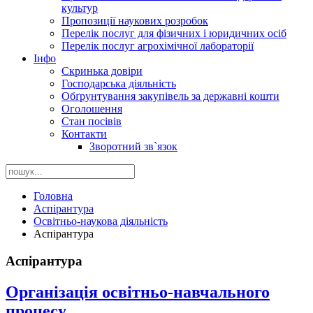
культур
Пропозиції наукових розробок
Перелік послуг для фізичних і юридичних осіб
Перелік послуг агрохімічної лабораторії
Інфо
Скринька довіри
Господарська діяльність
Обґрунтування закупівель за державні кошти
Оголошення
Стан посівів
Контакти
Зворотний зв`язок
Головна
Аспірантура
Освітньо-наукова діяльність
Аспірантура
Аспірантура
Організація освітньо-навчального
процесу