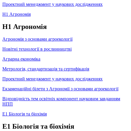
Проектний менеджмент у наукових дослідженнях
Н1 Агрономія
Н1 Агрономія
Агрономія з основами агроекології
Новітні технології в рослинництві
Аграрна економіка
Метрологія, стандартизація та сертифікація
Проектний менеджмент у наукових дослідженнях
Екзаменаційні білети з Агрономії з основами агроекології
Відповідність тем освітніх компонент науковим завданням
НПП
Е1 Біологія та біохімія
Е1 Біологія та біохімія