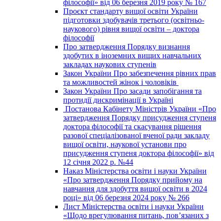
філософії» від 06 березня 2019 року № 167
Проєкт стандарту вищої освіти України
підготовки здобувачів третього (освітньо-
наукового) рівня вищої освіти – доктора
філософії
Про затвердження Порядку визнання
здобутих в іноземних вищих навчальних
закладах наукових ступенів
Закон України Про забезпечення рівних прав
та можливостей жінок і чоловіків
Закон України Про засади запобігання та
протидії дискримінації в Україні
Постанова Кабінету Міністрів України «Про
затвердження Порядку присудження ступеня
доктора філософії та скасування рішення
разової спеціалізованої вченої ради закладу
вищої освіти, наукової установи про
присудження ступеня доктора філософії» від
12 січня 2022 р. №44
Наказ Міністерства освіти і науки України
«Про затвердження Порядку прийому на
навчання для здобуття вищої освіти в 2024
році» від 06 березня 2024 року № 266
Лист Міністерства освіти і науки України
«Щодо врегулювання питань, пов’язаних з