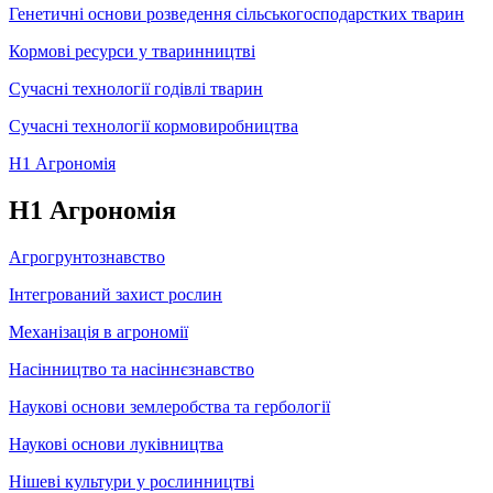
Генетичні основи розведення сільськогосподарстких тварин
Кормові ресурси у тваринництві
Сучасні технології годівлі тварин
Сучасні технології кормовиробництва
Н1 Агрономія
Н1 Агрономія
Агрогрунтознавство
Інтегрований захист рослин
Механізація в агрономії
Насінництво та насіннєзнавство
Наукові основи землеробства та гербології
Наукові основи луківництва
Нішеві культури у рослинництві