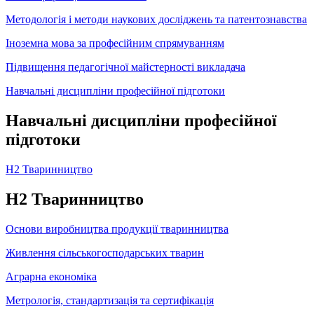
Методологія і методи наукових досліджень та патентознавства
Іноземна мова за професійним спрямуванням
Підвищення педагогічної майстерності викладача
Навчальні дисципліни професійної підготоки
Навчальні дисципліни професійної
підготоки
Н2 Тваринництво
Н2 Тваринництво
Основи виробництва продукції тваринництва
Живлення сільськогосподарських тварин
Аграрна економіка
Метрологія, стандартизація та сертифікація