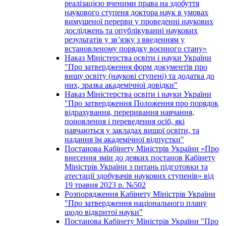
реалізацією вченими права на здобуття
наукового ступеня доктора наук в умовах
вимушеної перерви у проведенні наукових
досліджень та опублікуванні наукових
результатів у зв’язку з введенням у
встановленому порядку воєнного стану»
Наказ Міністерства освіти і науки України
"Про затвердження форм документів про
вищу освіту (наукові ступені) та додатка до
них, зразка академічної довідки"
Наказ Міністерства освіти і науки України
"Про затвердження Положення про порядок
відрахування, переривання навчання,
поновлення і переведення осіб, які
навчаються у закладах вищої освіти, та
надання їм академічної відпустки"
Постанова Кабінету Міністрів України «Про
внесення змін до деяких постанов Кабінету
Міністрів України з питань підготовки та
атестації здобувачів наукових ступенів» від
19 травня 2023 р. №502
Розпорядження Кабінету Міністрів України
"Про затвердження національного плану
щодо відкритої науки"
Постанова Кабінету Міністрів України "Про