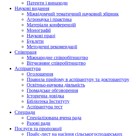
Патенти і винаходи
Наукові видання
Міжвідомчий тематичний науковий збірник
Агронаука і практика
Матеріали конференцій
Монографії
Наукові праці
Буклети
Методичні рекомендації
Співпраця
Міжнародне співробітництво
Вітчизняне співробітництво
Аспірантура
Оголошення
Правила прийому в аспірантуру та докторантуру
Освітньо-наукова діяльність
Громадське обговорення
Історична довідка
Бібліотека Інституту
Аспірантура тест
Спецради
Спеціалізована вчена рада
Разові ради
Послуги та пропозиції
Прайс-лист на насіння сільськогосподарських