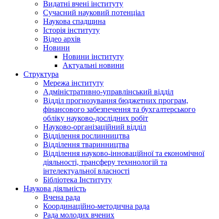
Видатні вчені інституту
Сучасний науковий потенціал
Наукова спадщина
Історія інституту
Відео архів
Новини
Новини інституту
Актуальні новини
Структура
Мережа інституту
Адміністративно-управлінський відділ
Відділ прогнозування бюджетних програм,
фінансового забезпечення та бухгалтерського
обліку науково-дослідних робіт
Науково-організаційний відділ
Відділення рослинництва
Відділення тваринництва
Відділення науково-інноваційної та економічної
діяльності, трансферу техннологій та
інтелектуальної власності
Бібліотека Інституту
Наукова діяльність
Вчена рада
Координаційно-методична рада
Рада молодих вчених