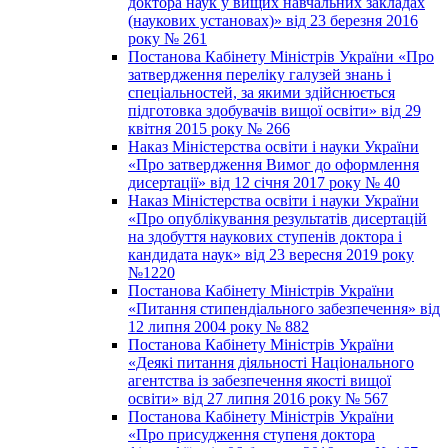
доктора наук у вищих навчальних закладах
(наукових установах)» від 23 березня 2016
року № 261
Постанова Кабінету Міністрів України «Про
затвердження переліку галузей знань і
спеціальностей, за якими здійснюється
підготовка здобувачів вищої освіти» від 29
квітня 2015 року № 266
Наказ Міністерства освіти і науки України
«Про затвердження Вимог до оформлення
дисертації» від 12 січня 2017 року № 40
Наказ Міністерства освіти і науки України
«Про опублікування результатів дисертацій
на здобуття наукових ступенів доктора і
кандидата наук» від 23 вересня 2019 року
№1220
Постанова Кабінету Міністрів України
«Питання стипендіального забезпечення» від
12 липня 2004 року № 882
Постанова Кабінету Міністрів України
«Деякі питання діяльності Національного
агентства із забезпечення якості вищої
освіти» від 27 липня 2016 року № 567
Постанова Кабінету Міністрів України
«Про присудження ступеня доктора