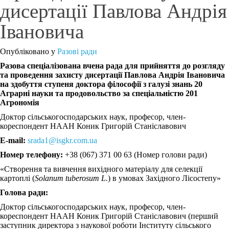
дисертації Павлова Андрія
Івановича
Опубліковано у
Разові ради
Разова спеціалізована вчена рада для прийняття до розгляду
та проведення захисту дисертації Павлова Андрія Івановича
на здобуття ступеня доктора філософії з галузі знань 20
Аграрні науки та продовольство за спеціальністю 201
Агрономія
Доктор сільськогосподарських наук, професор, член-
кореспондент НААН Коник Григорій Станіславович
E-mail:
srada1@isgkr.com.ua
Номер телефону:
+38 (067) 371 00 63 (Номер голови ради)
«Створення та вивчення вихідного матеріалу для селекції
картоплі (
S
olanum tuberosum
L
.
) в умовах Західного Лісостепу»
Голова ради:
Доктор сільськогосподарських наук, професор, член-
кореспондент НААН Коник Григорій Станіславович (перший
заступник директора з наукової роботи Інституту сільського