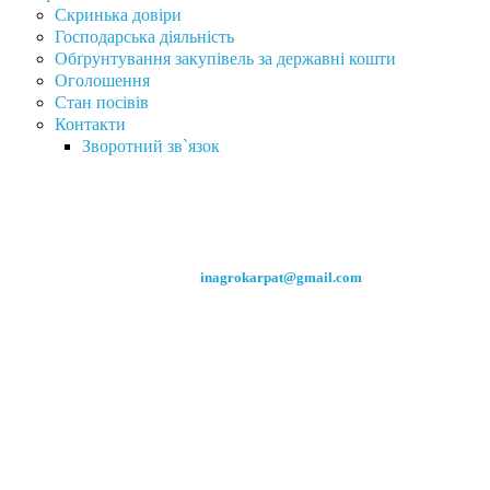
Скринька довіри
Господарська діяльність
Обґрунтування закупівель за державні кошти
Оголошення
Стан посівів
Контакти
Зворотний зв`язок
Інститут сільського господарства Карпатського регіону
Націона́льної акаде́мії агра́рних нау́к України
вул. Грушевського, 5, с. Оброшине Львівського р-ну Львівської обл.,
81115, Україна.
Тел. +38(032) 239-61-70
Факс +38 (032) 227-97-33
E-
mail:
inagrokarpat@gmail.com