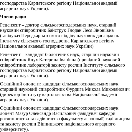
господарства Карпатського регіону Національної академії
аграрних наук України).
Члени ради:
Рецензент – доктор сільськогосподарських наук, старший
науковий співробітник Байструк-Глодан Леся Зіновіївна
(завідувач Передкарпатського відділу наукових досліджень
Інституту сільського господарства Карпатського регіону
Національної академії аграрних наук України).
Рецензент – кандидат біологічних наук, старший науковий
співробітник Яцух Катерина Іванівна (провідний науковий
співробітник лабораторії захисту рослин Інституту сільського
господарства Карпатського регіону Національної академії
аграрних наук України).
Офіційний опонент: кандидат сільськогосподарських наук,
старший науковий співробітник Фурдига Микола Миколайович
(директор Інституту картоплярства Національної академії
аграрних наук України).
Офіційний опонент: кандидат сільськогосподарських наук,
доцент Мазур Олександр Васильович (завідувач кафедри
рослинництва та садівництва факультету агрономії, садівництва
та захисту рослин Вінницького національного аграрного
університету).