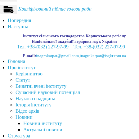
Кваліфікований підпис голови ради
Попередня
Наступна
Інститут сільського господарства Карпатського регіону
Націона́льної акаде́мії агра́рних нау́к України
Тел. +38-(032) 227-97-99
Тел. +38-(032) 227-97-99
E-mail:
inagrokarpat@gmail.com
,
inagrokarpat@isgkr.com.ua
Головна
Про інститут
Керівництво
Статут
Видатні вчені інституту
Сучасний науковий потенціал
Наукова спадщина
Історія інституту
Відео архів
Новини
Новини інституту
Актуальні новини
Структура