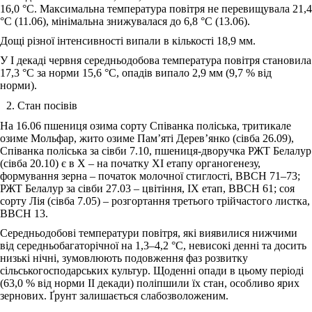
16,0 °С. Максимальна температура повітря не перевищувала 21,4
°С (11.06), мінімальна знижувалася до 6,8 °С (13.06).
Дощі різної інтенсивності випали в кількості 18,9 мм.
У І декаді червня середньодобова температура повітря становила
17,3 °С за норми 15,6 °С, опадів випало 2,9 мм (9,7 % від
норми).
Стан посівів
На 16.06 пшениця озима сорту Співанка поліська, тритикале
озиме Мольфар, жито озиме Пам’яті Дерев’янко (сівба 26.09),
Співанка поліська за сівби 7.10, пшениця-дворучка РЖТ Белалур
(сівба 20.10) є в Х ‒ на початку ХІ етапу органогенезу,
формування зерна – початок молочної стиглості, ВВСН 71‒73;
РЖТ Белалур за сівби 27.03 ‒ цвітіння, ІХ етап, ВВСН 61; соя
сорту Лія (сівба 7.05) ‒ розгортання третього трійчастого листка,
ВВСН 13.
Середньодобові температури повітря, які виявилися нижчими
від середньобагаторічної на 1,3‒4,2 °С, невисокі денні та досить
низькі нічні, зумовлюють подовження фаз розвитку
сільськогосподарських культур. Щоденні опади в цьому періоді
(63,0 % від норми ІІ декади) поліпшили їх стан, особливо ярих
зернових. Ґрунт залишається слабозволоженим.