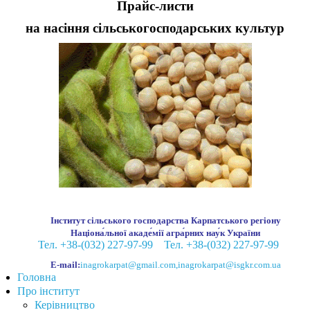
Прайс-листи
на насіння сільськогосподарських культур
Інститут сільського господарства Карпатського регіону
Націона́льної акаде́мії агра́рних нау́к України
Тел. +38-(032) 227-97-99
Тел. +38-(032) 227-97-99
E-mail:
inagrokarpat@gmail.com
,
inagrokarpat@isgkr.com.ua
Головна
Про інститут
Керівництво