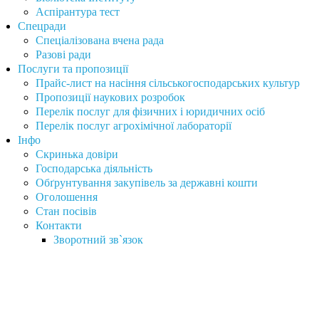
Аспірантура тест
Спецради
Спеціалізована вчена рада
Разові ради
Послуги та пропозиції
Прайс-лист на насіння сільськогосподарських культур
Пропозиції наукових розробок
Перелік послуг для фізичних і юридичних осіб
Перелік послуг агрохімічної лабораторії
Інфо
Скринька довіри
Господарська діяльність
Обґрунтування закупівель за державні кошти
Оголошення
Стан посівів
Контакти
Зворотний зв`язок
Інститут сільського господарства Карпатського регіону
Націона́льної акаде́мії агра́рних нау́к України
вул. Грушевського, 5, с. Оброшине Львівського р-ну Львівської обл.,
81115, Україна.
Тел. +38(032) 239-61-70
Факс +38 (032) 227-97-33
E-