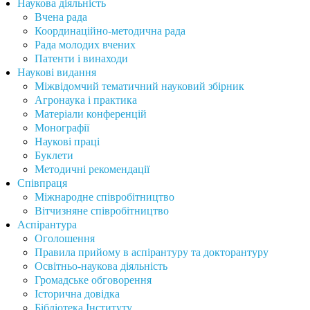
Наукова діяльність
Вчена рада
Координаційно-методична рада
Рада молодих вчених
Патенти і винаходи
Наукові видання
Міжвідомчий тематичний науковий збірник
Агронаука і практика
Матеріали конференцій
Монографії
Наукові праці
Буклети
Методичні рекомендації
Співпраця
Міжнародне співробітництво
Вітчизняне співробітництво
Аспірантура
Оголошення
Правила прийому в аспірантуру та докторантуру
Освітньо-наукова діяльність
Громадське обговорення
Історична довідка
Бібліотека Інституту