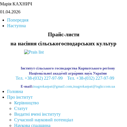
Марія КАХНИЧ
01.04.2026
Попередня
Наступна
Прайс-листи
на насіння сільськогосподарських культур
Інститут сільського господарства Карпатського регіону
Націона́льної акаде́мії агра́рних нау́к України
Тел. +38-(032) 227-97-99
Тел. +38-(032) 227-97-99
E-mail:
inagrokarpat@gmail.com
,
inagrokarpat@isgkr.com.ua
Головна
Про інститут
Керівництво
Статут
Видатні вчені інституту
Сучасний науковий потенціал
Наукова спадщина