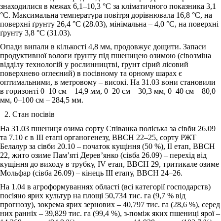
знаходилися в межах 6,1‒10,3 °С за кліматичного показника 3,1
°С. Максимальна температура повітря дорівнювала 16,8 °С, на
поверхні ґрунту 26,4 °С (28.03), мінімальна ‒ 4,0 °С, на поверхні
ґрунту 3,8 °С (31.03).
Опади випали в кількості 4,8 мм, продовжує дощити. Запаси
продуктивної вологи ґрунту під пшеницею озимою (сівозміна
відділу технологій у рослинництві, ґрунт сірий лісовий
поверхнево оглеєний) в посівному та орному шарах є
оптимальними, в метровому ‒ високі. На 31.03 вони становили
в горизонті 0‒10 см ‒ 14,9 мм, 0‒20 см ‒ 30,3 мм, 0‒40 см ‒ 80,0
мм, 0‒100 см ‒ 284,5 мм.
Стан посівів
На 31.03 пшениця озима сорту Співанка поліська за сівби 26.09
та 7.10 є в ІІІ етапі органогенезу, ВВСН 22‒25, сорту РЖТ
Белалур за сівби 20.10 ‒ початок кущіння (50 %), ІІ етап, ВВСН
22, жито озиме Пам’яті Дерев’янко (сівба 26.09) ‒ перехід від
кущіння до виходу в трубку, ІV етап, ВВСН 29, тритикале озиме
Мольфар (сівба 26.09) ‒ кінець ІІІ етапу, ВВСН 24‒26.
На 1.04 в агроформуваннях області (всі категорії господарств)
посіяно ярих культур на площі 50,734 тис. га (9,7 % від
прогнозу), зокрема ярих зернових ‒ 40,797 тис. га (28,6 %), серед
них ранніх ‒ 39,829 тис. га (99,4 %), з-поміж яких пшениці ярої ‒