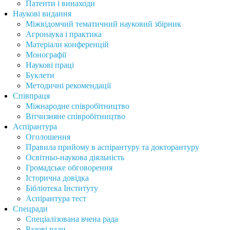
Патенти і винаходи
Наукові видання
Міжвідомчий тематичний науковий збірник
Агронаука і практика
Матеріали конференцій
Монографії
Наукові праці
Буклети
Методичні рекомендації
Співпраця
Міжнародне співробітництво
Вітчизняне співробітництво
Аспірантура
Оголошення
Правила прийому в аспірантуру та докторантуру
Освітньо-наукова діяльність
Громадське обговорення
Історична довідка
Бібліотека Інституту
Аспірантура тест
Спецради
Спеціалізована вчена рада
Разові ради