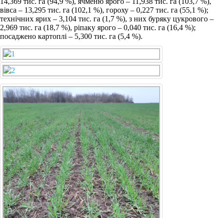
14,369 тис. га (94,9 %), ячменю ярого ‒ 11,938 тис. га (103,7 %),
вівса ‒ 13,295 тис. га (102,1 %), гороху ‒ 0,227 тис. га (55,1 %);
технічних ярих ‒ 3,104 тис. га (1,7 %), з них буряку цукрового ‒
2,969 тис. га (18,7 %), ріпаку ярого ‒ 0,040 тис. га (16,4 %);
посаджено картоплі ‒ 5,300 тис. га (5,4 %).