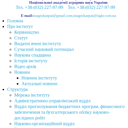
Націона́льної акаде́мії агра́рних нау́к України
Тел. +38-(032) 227-97-99
Тел. +38-(032) 227-97-99
E-mail:
inagrokarpat@gmail.com
,
inagrokarpat@isgkr.com.ua
Головна
Про інститут
Керівництво
Статут
Видатні вчені інституту
Сучасний науковий потенціал
Наукова спадщина
Історія інституту
Відео архів
Новини
Новини інституту
Актуальні новини
Структура
Мережа інституту
Адміністративно-управлінський відділ
Відділ прогнозування бюджетних програм, фінансового
забезпечення та бухгалтерського обліку науково-
дослідних робіт
Науково-організаційний відділ