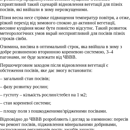
сприятливий такий сценарій відновлення вегетації для пізніх
посівів, які ввійшли в зиму нерозкущеними.
Пізня весна несе стрімке підвищення температур повітря, а отже,
різкий перехід від зимового спокою до активної вегетації,
весняне кущіння може бути повністю відсутнє. Такий розвиток
метеорологічних умов вкрай несприятливий для посівів пізніх
строків сівби.
Озимина, висіяна в оптимальний строк, яка ввійшла в зиму з
добре розвиненою вторинною кореневою системою, 3‒4
пагонами, не буде залежати від ЧВВВ.
Першочерговим заходом після відновлення вегетації є
обстеження посівів, яке дає змогу встановити:
‒ загальний стан посівів;
‒ фазу розвитку рослин;
‒ густоту – кількість рослин/стебел на 1 м2;
‒ стан кореневої системи;
‒ площу поля з пошкодженими/зрідженими посівами.
Відповідно до ЧВВВ розробляють і догляд за озиминою: пересів
чи ремонт посівів, підживлення мінеральними добривами,
застосування регуляторів росту, засобів захисту.