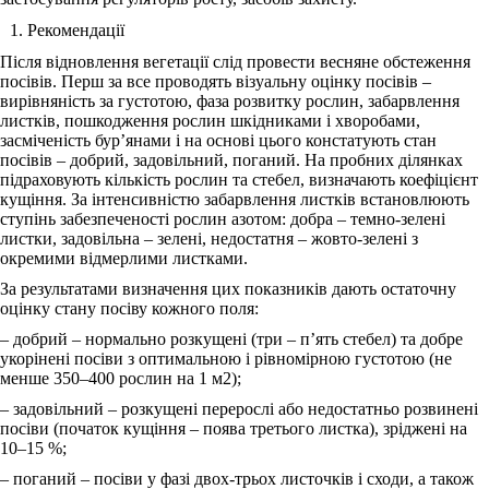
Рекомендації
Після відновлення вегетації слід провести весняне обстеження
посівів. Перш за все проводять візуальну оцінку посівів –
вирівняність за густотою, фаза розвитку рослин, забарвлення
листків, пошкодження рослин шкідниками і хворобами,
засміченість бур’янами і на основі цього констатують стан
посівів – добрий, задовільний, поганий. На пробних ділянках
підраховують кількість рослин та стебел, визначають коефіцієнт
кущіння. За інтенсивністю забарвлення листків встановлюють
ступінь забезпеченості рослин азотом: добра – темно-зелені
листки, задовільна – зелені, недостатня – жовто-зелені з
окремими відмерлими листками.
За результатами визначення цих показників дають остаточну
оцінку стану посіву кожного поля:
‒ добрий – нормально розкущені (три ‒ п’ять стебел) та добре
укорінені посіви з оптимальною і рівномірною густотою (не
менше 350‒400 рослин на 1 м2);
‒ задовільний – розкущені перерослі або недостатньо розвинені
посіви (початок кущіння ‒ поява третього листка), зріджені на
10‒15 %;
‒ поганий – посіви у фазі двох-трьох листочків і сходи, а також