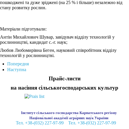
пошкоджені та дуже зріджені (на 25 % і більше) незалежно від
стану розвитку рослин.
Матеріали підготували:
Антін Михайлович Шувар, завідувач відділу технологій у
рослинництві, кандидат с.-г. наук;
Любов Любомирівна Беген, науковий співробітник відділу
технологій у рослинництві.
Попередня
Наступна
Прайс-листи
на насіння сільськогосподарських культур
Інститут сільського господарства Карпатського регіону
Націона́льної акаде́мії агра́рних нау́к України
Тел. +38-(032) 227-97-99
Тел. +38-(032) 227-97-99