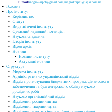
E-mail:
inagrokarpat@gmail.com
,
inagrokarpat@isgkr.com.ua
Головна
Про інститут
Керівництво
Статут
Видатні вчені інституту
Сучасний науковий потенціал
Наукова спадщина
Історія інституту
Відео архів
Новини
Новини інституту
Актуальні новини
Структура
Мережа інституту
Адміністративно-управлінський відділ
Відділ прогнозування бюджетних програм, фінансового
забезпечення та бухгалтерського обліку науково-
дослідних робіт
Науково-організаційний відділ
Відділення рослинництва
Відділення тваринництва
Відділення науково-інноваційної та економічної