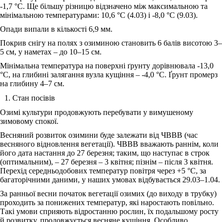
-1,7 °С. Ще більшу різницю відзначено між максимальною та
мінімальною температурами: 10,6 °С (4.03) і -8,0 °С (9.03).
Опади випали в кількості 6,9 мм.
Покрив снігу на полях з озиминою становить 6 балів висотою 3‒
5 см, у наметах – до 10‒15 см.
Мінімальна температура на поверхні ґрунту дорівнювала -13,0
°С, на глибині залягання вузла кущіння ‒ -4,0 °С. Ґрунт промерз
на глибину 4‒7 см.
Стан посівів
Озимі культури продовжують перебувати у вимушеному
зимовому спокої.
Весняний розвиток озимини буде залежати від ЧВВВ (час
весняного відновлення вегетації). ЧВВВ вважають раннім, коли
його дата настання до 27 березня; таким, що наступає в строк
(оптимальним), – 27 березня ‒ 3 квітня; пізнім – після 3 квітня.
Перехід середньодобових температур повітря через +5 °С, за
багаторічними даними, у наших умовах відбувається 29.03‒1.04.
За ранньої весни початок вегетації озимих (до виходу в трубку)
проходить за понижених температур, які наростають повільно.
Такі умови сприяють відростанню рослин, їх подальшому росту
й розвитку, продовжується весняне кущіння. Особливо