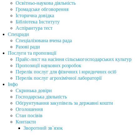
Освітньо-наукова діяльність
Громадське обговорення
Історична довідка
Бібліотека Інституту
Аспірантура тест
Спецради
Спеціалізована вчена рада
Разові ради
Послуги та пропозиції
Прайс-лист на насіння сільськогосподарських культур
Пропозиції наукових розробок
Перелік послуг для фізичних і юридичних осіб
Перелік послуг агрохімічної лабораторії
Інфо
Скринька довіри
Господарська діяльність
Обґрунтування закупівель за державні кошти
Оголошення
Стан посівів
Контакти
Зворотний зв`язок
Інститут сільського господарства Карпатського регіону