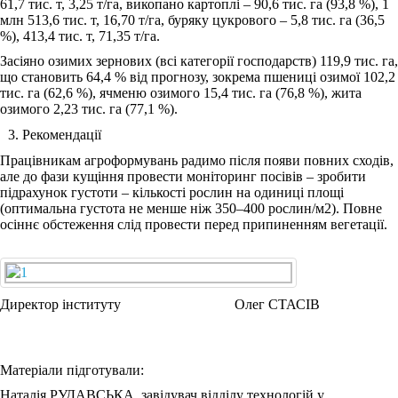
61,7 тис. т, 3,25 т/га, викопано картоплі ‒ 90,6 тис. га (93,8 %), 1
млн 513,6 тис. т, 16,70 т/га, буряку цукрового ‒ 5,8 тис. га (36,5
%), 413,4 тис. т, 71,35 т/га.
Засіяно озимих зернових (всі категорії господарств) 119,9 тис. га,
що становить 64,4 % від прогнозу, зокрема пшениці озимої 102,2
тис. га (62,6 %), ячменю озимого 15,4 тис. га (76,8 %), жита
озимого 2,23 тис. га (77,1 %).
Рекомендації
Працівникам агроформувань радимо після появи повних сходів,
але до фази кущіння провести моніторинг посівів – зробити
підрахунок густоти – кількості рослин на одиниці площі
(оптимальна густота не менше ніж 350‒400 рослин/м2). Повне
осіннє обстеження слід провести перед припиненням вегетації.
Директор інституту Олег СТАСІВ
Матеріали підготували:
Наталія РУДАВСЬКА, завідувач відділу технологій у