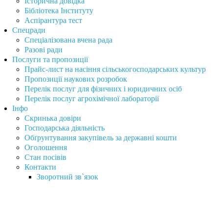
Історична довідка
Бібліотека Інституту
Аспірантура тест
Спецради
Спеціалізована вчена рада
Разові ради
Послуги та пропозиції
Прайс-лист на насіння сільськогосподарських культур
Пропозиції наукових розробок
Перелік послуг для фізичних і юридичних осіб
Перелік послуг агрохімічної лабораторії
Інфо
Скринька довіри
Господарська діяльність
Обґрунтування закупівель за державні кошти
Оголошення
Стан посівів
Контакти
Зворотний зв`язок
Інститут сільського господарства Карпатського регіону
Націона́льної акаде́мії агра́рних нау́к України
вул. Грушевського, 5, с. Оброшине Львівського р-ну Львівської обл.,
81115, Україна.