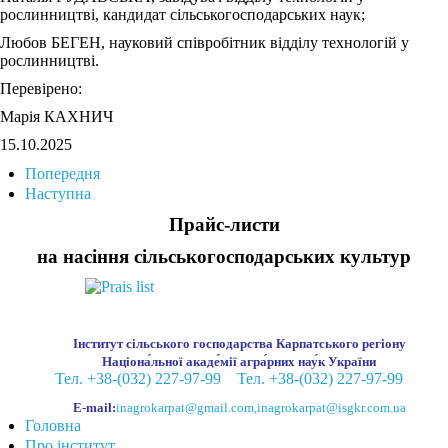
рослинництві, кандидат сільськогосподарських наук;
Любов БЕГЕН, науковий співробітник відділу технологій у
рослинництві.
Перевірено:
Марія КАХНИЧ
15.10.2025
Попередня
Наступна
Прайс-листи
на насіння сільськогосподарських культур
Інститут сільського господарства Карпатського регіону
Націона́льної акаде́мії агра́рних нау́к України
Тел. +38-(032) 227-97-99
Тел. +38-(032) 227-97-99
E-mail:
inagrokarpat@gmail.com
,
inagrokarpat@isgkr.com.ua
Головна
Про інститут