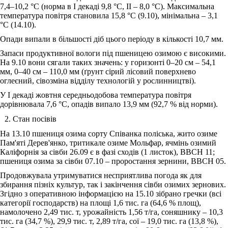
7,4‒10,2 °С (норма в І декаді 9,8 °С, ІІ ‒ 8,0 °С). Максимальна
температура повітря становила 15,8 °С (9.10), мінімальна ‒ 3,1
°С (14.10).
Опади випали в більшості діб цього періоду в кількості 10,7 мм.
Запаси продуктивної вологи під пшеницею озимою є високими.
На 9.10 вони сягали таких значень: у горизонті 0‒20 см ‒ 54,1
мм, 0‒40 см ‒ 110,0 мм (ґрунт сірий лісовий поверхнево
оглеєний, сівозміна відділу технологій у рослинництві).
У І декаді жовтня середньодобова температура повітря
дорівнювала 7,6 °С, опадів випало 13,9 мм (92,7 % від норми).
Стан посівів
На 13.10 пшениця озима сорту Співанка поліська, жито озиме
Пам'яті Дерев'янко, тритикале озиме Мольфар, ячмінь озимий
Каліфорнія за сівби 26.09 є в фазі сходів (1 листок), ВВСН 11;
пшениця озима за сівби 07.10 ‒ проростання зернини, ВВСН 05.
Продовжувала утримуватися несприятлива погода як для
збирання пізніх культур, так і закінчення сівби озимих зернових.
Згідно з оперативною інформацією на 15.10 зібрано гречки (всі
категорії господарств) на площі 1,6 тис. га (64,6 % площ),
намолочено 2,49 тис. т, урожайність 1,56 т/га, соняшнику ‒ 10,3
тис. га (34,7 %), 29,9 тис. т, 2,89 т/га, сої ‒ 19,0 тис. га (13,8 %),