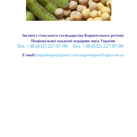
Інститут сільського господарства Карпатського регіону
Націона́льної акаде́мії агра́рних нау́к України
Тел. +38-(032) 227-97-99
Тел. +38-(032) 227-97-99
E-mail:
inagrokarpat@gmail.com
,
inagrokarpat@isgkr.com.ua