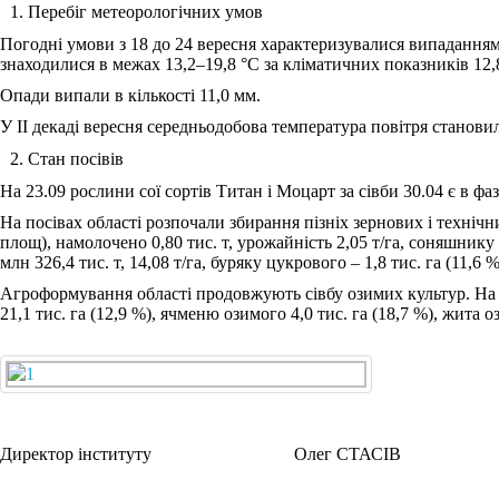
Перебіг метеорологічних умов
Погодні умови з 18 до 24 вересня характеризувалися випадання
знаходилися в межах 13,2‒19,8 °С за кліматичних показників 12,8 
Опади випали в кількості 11,0 мм.
У ІІ декаді вересня середньодобова температура повітря становил
Стан посівів
На 23.09 рослини сої сортів Титан і Моцарт за сівби 30.04 є в фа
На посівах області розпочали збирання пізніх зернових і технічни
площ), намолочено 0,80 тис. т, урожайність 2,05 т/га, соняшнику ‒ 0,6
млн 326,4 тис. т, 14,08 т/га, буряку цукрового ‒ 1,8 тис. га (11,6 %)
Агроформування області продовжують сівбу озимих культур. На 24
21,1 тис. га (12,9 %), ячменю озимого 4,0 тис. га (18,7 %), жита оз
Директор інституту Олег СТАСІВ