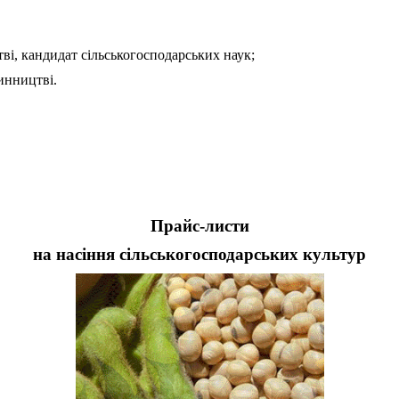
і, кандидат сільськогосподарських наук;
инництві.
Прайс-листи
на насіння сільськогосподарських культур