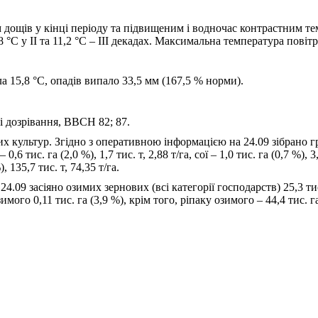
м дощів у кінці періоду та підвищеним і водночас контрастним 
°С у ІІ та 11,2 °С ‒ ІІІ декадах. Максимальна температура повітря
а 15,8 °С, опадів випало 33,5 мм (167,5 % норми).
зі дозрівання, ВВСН 82; 87.
х культур. Згідно з оперативною інформацією на 24.09 зібрано гре
 тис. га (2,0 %), 1,7 тис. т, 2,88 т/га, сої ‒ 1,0 тис. га (0,7 %), 3
, 135,7 тис. т, 74,35 т/га.
.09 засіяно озимих зернових (всі категорії господарств) 25,3 ти
имого 0,11 тис. га (3,9 %), крім того, ріпаку озимого ‒ 44,4 тис. г