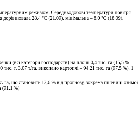
температурним режимом. Середньодобові температури повітря
 дорівнювала 28,4 °С (21.09), мінімальна ‒ 8,0 °С (18.09).
чки (всі категорії господарств) на площі 0,4 тис. га (15,5 %
,0 тис. т, 3,07 т/га, викопано картоплі ‒ 94,21 тис. га (97,5 %), 1
с. га, що становить 13,6 % від прогнозу, зокрема пшениці озимої
а (91,1 %).