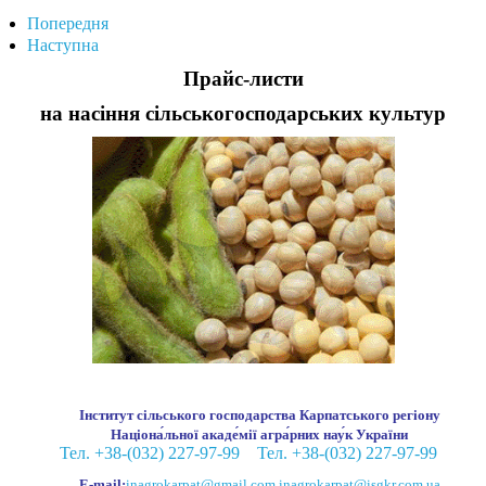
Попередня
Наступна
Прайс-листи
на насіння сільськогосподарських культур
Інститут сільського господарства Карпатського регіону
Націона́льної акаде́мії агра́рних нау́к України
Тел. +38-(032) 227-97-99
Тел. +38-(032) 227-97-99
E-mail:
inagrokarpat@gmail.com
,
inagrokarpat@isgkr.com.ua