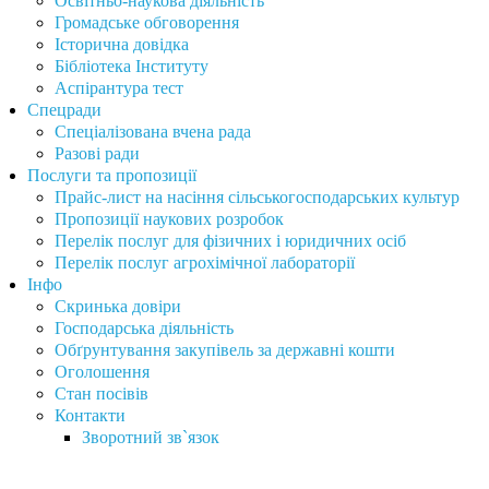
Освітньо-наукова діяльність
Громадське обговорення
Історична довідка
Бібліотека Інституту
Аспірантура тест
Спецради
Спеціалізована вчена рада
Разові ради
Послуги та пропозиції
Прайс-лист на насіння сільськогосподарських культур
Пропозиції наукових розробок
Перелік послуг для фізичних і юридичних осіб
Перелік послуг агрохімічної лабораторії
Інфо
Скринька довіри
Господарська діяльність
Обґрунтування закупівель за державні кошти
Оголошення
Стан посівів
Контакти
Зворотний зв`язок
Інститут сільського господарства Карпатського регіону