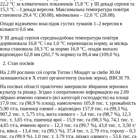
22,2 °С за кліматичних показників 15,8 °С у ІІІ декаді серпня та
15,3 °С ‒ І декаді вересня. Максимальна температура повітря
становила 29,4 °С (30.08), мінімальна ‒ 12,6 °С (28.08).
Опади відзначено внаслідок густих туманів 1‒2 вересня в
кількості 0,6 мм.
У ІІІ декаді серпня середньодобова температура повітря
дорівнювала 16,8 °С і на 1,0 °С перевищила норму, за місяць
вона становила 18,3 °С за норми 16,9 °С, опадів випало
відповідно 62,8 мм (261,7 % норми) та 89,4 мм (109,0 %).
Стан посівів
На 2.09 рослини сої сортів Титан і Моцарт за сівби 30.04
залишаються в Х етапі органогенезу (налив зерна), ВВСН 79.
На посівах області практично завершили збирання зернових
культур та ріпаку. Згідно з оперативною інформацією на 2.09
зібрано ячменю озимого (всі категорії господарств) на площі
17,9 тис. га (98,9 % площ), намолочено 105,8 тис. т, урожайність
5,90 т/га, пшениці озимої ‒ відповідно 157,9 тис. га (99,3 %),
907,2 тис. т, 5,75 т/га, жита озимого ‒ 3,4 тис. га (98,7 %), 12,3
тис. т, 3,65 т/га, пшениці ярої ‒ 15,9 тис. га (98,3 %), 74,1 тис. т,
4,65 т/га, ячменю ярого ‒ 12,3 тис. га (99,7 %), 43,0 тис. т, 3,50 т/
га, вівса ‒ 13,4 тис. га (99,5 %), 37,4 тис. т, 2,79 т/га, гороху ‒ 0,3
тис. га (99,9 %), 1,0 тис. т, 3,79 т/га, ріпаку озимого ‒ 53,6 тис. га