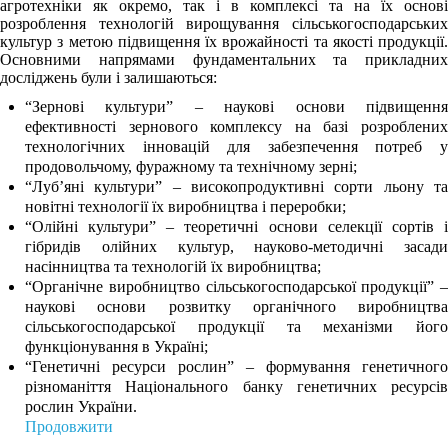
агротехніки як окремо, так і в комплексі та на їх основі
розроблення технологій вирощування сільськогосподарських
культур з метою підвищення їх врожайності та якості продукції.
Основними напрямами фундаментальних та прикладних
досліджень були і залишаються:
“Зернові культури” ‒ наукові основи підвищення
ефективності зернового комплексу на базі розроблених
технологічних інновацій для забезпечення потреб у
продовольчому, фуражному та технічному зерні;
“Луб’яні культури” ‒ високопродуктивні сорти льону та
новітні технології їх виробництва і переробки;
“Олійні культури” ‒ теоретичні основи селекції сортів і
гібридів олійних культур, науково-методичні засади
насінництва та технологій їх виробництва;
“Органічне виробництво сільськогосподарської продукції” ‒
наукові основи розвитку органічного виробництва
сільськогосподарської продукції та механізми його
функціонування в Україні;
“Генетичні ресурси рослин” ‒ формування генетичного
різноманіття Національного банку генетичних ресурсів
рослин України.
Продовжити