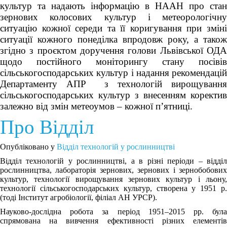
культур та надають інформацію в НААН про стан
зернових колосових культур і метеорологічну
ситуацію кожної середи та її коригування при зміні
ситуації кожного понеділка впродовж року, а також
згідно з проєктом доручення голови Львівської ОДА
щодо постійного моніторингу стану посівів
сільськогосподарських культур і надання рекомендацій
Департаменту АПР з технологій вирощування
сільськогосподарських культур з внесенням коректив
залежно від змін метеоумов – кожної п’ятниці.
Про Відділ
Опубліковано у
Відділ технологій у рослинництві
Відділ технологій у рослинництві, а в різні періоди – відділ
рослинництва, лабораторія зернових, зернових і зернобобових
культур, технології вирощування зернових культур і льону,
технології сільськогосподарських культур, створена у 1951 р.
(тоді Інститут агробіології, філіал АН УРСР).
Науково-дослідна робота за період 1951‒2015 рр. була
спрямована на вивчення ефективності різних елементів