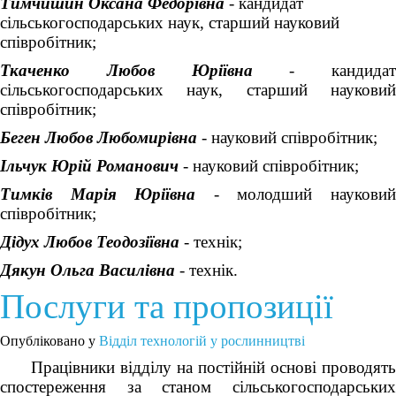
Тимчишин Оксана Федорівна
- кандидат
сільськогосподарських наук, старший науковий
співробітник;
Ткаченко Любов Юріївна
- кандидат
сільськогосподарських наук, старший науковий
співробітник;
Беген Любов Любомирівна
- науковий співробітник;
Ільчук Юрій Романович
- науковий співробітник;
Тимків Марія Юріївна
- молодший наукови
співробітник;
Дідух Любов Теодозіївна
- технік;
Дякун Ольга Василівна
- технік.
Послуги та пропозиції
Опубліковано у
Відділ технологій у рослинництві
Працівники відділу на постійній основі проводять
спостереження за станом сільськогосподарських